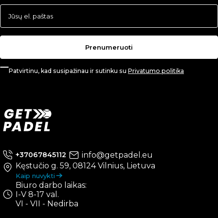
Prenumeruoti
Patvirtinu, kad susipažinau ir sutinku su
Privatumo politika
info@getpadel.eu
+37067845112
Kęstučio g. 59, 08124 Vilnius, Lietuva
Kaip nuvykti
Biuro darbo laikas:
I-V 8-17 val.
VI - VII - Nedirba