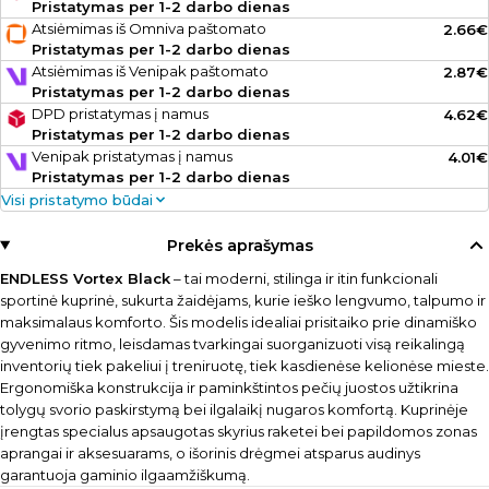
Pristatymas per 1-2 darbo dienas
Atsiėmimas iš Omniva paštomato
2.66€
Pristatymas per 1-2 darbo dienas
Atsiėmimas iš Venipak paštomato
2.87€
Pristatymas per 1-2 darbo dienas
DPD pristatymas į namus
4.62€
Pristatymas per 1-2 darbo dienas
Venipak pristatymas į namus
4.01€
Pristatymas per 1-2 darbo dienas
Visi pristatymo būdai
Prekės aprašymas
ENDLESS Vortex Black
– tai moderni, stilinga ir itin funkcionali
sportinė kuprinė, sukurta žaidėjams, kurie ieško lengvumo, talpumo ir
maksimalaus komforto. Šis modelis idealiai prisitaiko prie dinamiško
gyvenimo ritmo, leisdamas tvarkingai suorganizuoti visą reikalingą
inventorių tiek pakeliui į treniruotę, tiek kasdienėse kelionėse mieste.
Ergonomiška konstrukcija ir paminkštintos pečių juostos užtikrina
tolygų svorio paskirstymą bei ilgalaikį nugaros komfortą. Kuprinėje
įrengtas specialus apsaugotas skyrius raketei bei papildomos zonas
aprangai ir aksesuarams, o išorinis drėgmei atsparus audinys
garantuoja gaminio ilgaamžiškumą.