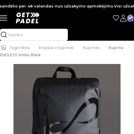
andėlio per 48 valandas nuo užsakymo apmokėjimo.
Visi užsaky
Pagrindinis
Krepšiai ir kuprinės
Kuprinės
Kuprinė
ENDLESS Vortex Black