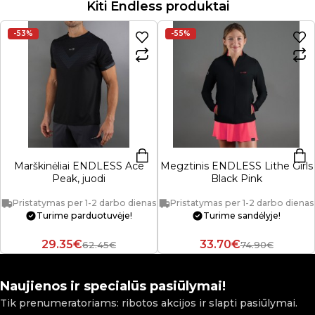
Kiti Endless produktai
-53%
-55%
Marškinėliai ENDLESS Ace
Megztinis ENDLESS Lithe Girls
Peak, juodi
Black Pink
Pristatymas per 1-2 darbo dienas
Pristatymas per 1-2 darbo dienas
Turime parduotuvėje!
Turime sandėlyje!
29.35€
33.70€
62.45€
74.90€
Naujienos ir specialūs pasiūlymai!
Tik prenumeratoriams: ribotos akcijos ir slapti pasiūlymai.