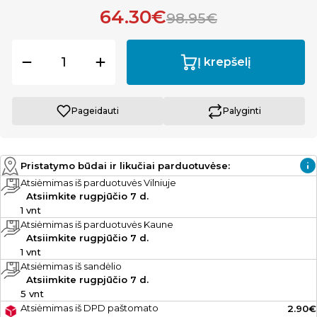
64.30€
98.95€
Į krepšelį
Pageidauti
Palyginti
Pristatymo būdai ir likučiai parduotuvėse:
Atsiėmimas iš parduotuvės Vilniuje
Atsiimkite rugpjūčio 7 d.
1 vnt
Atsiėmimas iš parduotuvės Kaune
Atsiimkite rugpjūčio 7 d.
1 vnt
Atsiėmimas iš sandėlio
Atsiimkite rugpjūčio 7 d.
5 vnt
Atsiėmimas iš DPD paštomato
2.90€