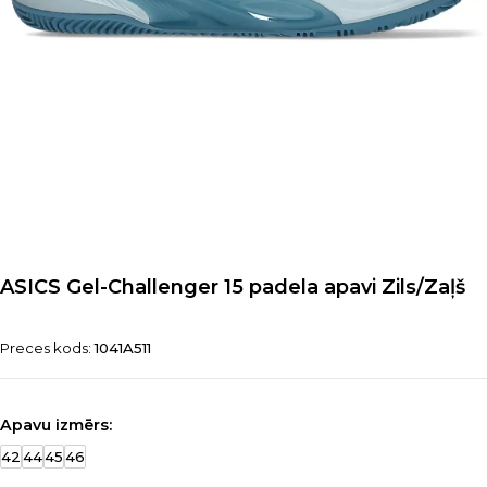
ASICS Gel-Challenger 15 padela apavi Zils/Zaļš
Preces kods:
1041A511
Apavu izmērs:
42
44
45
46