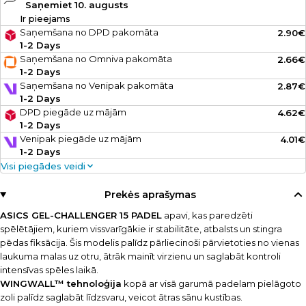
Saņemiet 10. augusts
Ir pieejams
Saņemšana no DPD pakomāta
2.90€
1-2 Days
Saņemšana no Omniva pakomāta
2.66€
1-2 Days
Saņemšana no Venipak pakomāta
2.87€
1-2 Days
DPD piegāde uz mājām
4.62€
1-2 Days
Venipak piegāde uz mājām
4.01€
1-2 Days
Visi piegādes veidi
Prekės aprašymas
ASICS GEL-CHALLENGER 15 PADEL
apavi, kas paredzēti
spēlētājiem, kuriem vissvarīgākie ir stabilitāte, atbalsts un stingra
pēdas fiksācija. Šis modelis palīdz pārliecinoši pārvietoties no vienas
laukuma malas uz otru, ātrāk mainīt virzienu un saglabāt kontroli
intensīvas spēles laikā.
WINGWALL™ tehnoloģija
kopā ar visā garumā padelam pielāgoto
zoli palīdz saglabāt līdzsvaru, veicot ātras sānu kustības.