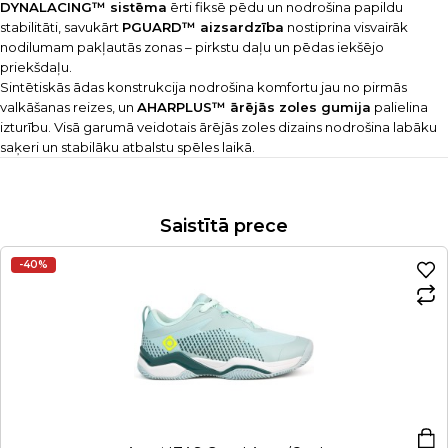
DYNALACING™ sistēma
ērti fiksē pēdu un nodrošina papildu
stabilitāti, savukārt
PGUARD™ aizsardzība
nostiprina visvairāk
nodilumam pakļautās zonas – pirkstu daļu un pēdas iekšējo
priekšdaļu.
Sintētiskās ādas konstrukcija nodrošina komfortu jau no pirmās
valkāšanas reizes, un
AHARPLUS™ ārējās zoles gumija
palielina
izturību. Visā garumā veidotais ārējās zoles dizains nodrošina labāku
saķeri un stabilāku atbalstu spēles laikā.
Saistītā prece
-40%