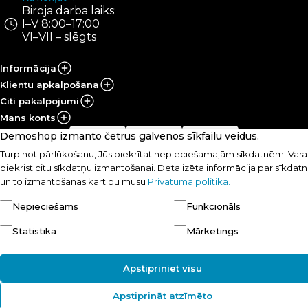
Biroja darba laiks:
I–V 8:00–17:00
VI–VII – slēgts
Informācija
Klientu apkalpošana
Citi pakalpojumi
Mans konts
Demoshop izmanto četrus galvenos sīkfailu veidus.
Turpinot pārlūkošanu, Jūs piekrītat nepieciešamajām sīkdatnēm. Varat
© UAB „PRS Sportas“, 2021-2026
Lēmums:
piekrist citu sīkdatņu izmantošanai. Detalizēta informācija par sīkda
un to izmantošanas kārtību mūsu
Privātuma politikā.
Nepieciešams
Funkcionāls
Statistika
Mārketings
Apstipriniet visu
Apstiprināt atzīmēto