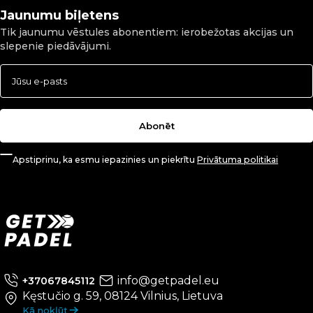
Jaunumu biļetens
Tik jaunumu vēstules abonentiem: ierobežotas akcijas un
slepenie piedāvājumi.
Abonēt
Apstiprinu, ka esmu iepazinies un piekrītu
Privātuma politikai
info@getpadel.eu
+37067845112
Kęstučio g. 59, 08124 Vilnius, Lietuva
Kā nokļūt