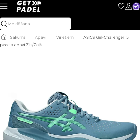
Sākums
Apavi
Vīriešiem
ASICS Gel-Challenger 15
padela apavi Zils/Zaļš