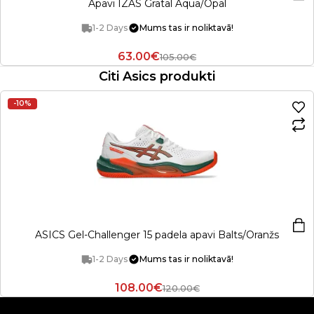
Apavi IZAS Gratal Aqua/Opal
1-2 Days
Mums tas ir noliktavā!
63.00€
105.00€
Citi Asics produkti
-10%
ASICS Gel-Challenger 15 padela apavi Balts/Oranžs
1-2 Days
Mums tas ir noliktavā!
108.00€
120.00€