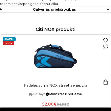
rokām pat visspēcīgāko sitienu laikā.
Galvenās priekšrocības
Citi NOX produkti
JAUNS
-20%
Padeles soma NOX Street Series zila
1-2 Days
Mums tas ir noliktavā!
52.00€
64.99€