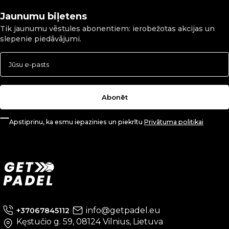
Jaunumu biļetens
Tik jaunumu vēstules abonentiem: ierobežotas akcijas un
slepenie piedāvājumi.
Abonēt
Apstiprinu, ka esmu iepazinies un piekrītu
Privātuma politikai
info@getpadel.eu
+37067845112
Kęstučio g. 59, 08124 Vilnius, Lietuva