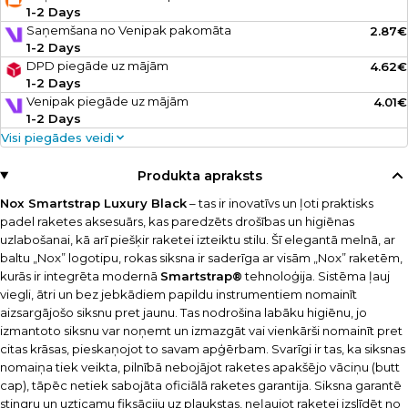
1-2 Days
Saņemšana no Venipak pakomāta
2.87€
1-2 Days
DPD piegāde uz mājām
4.62€
1-2 Days
Venipak piegāde uz mājām
4.01€
1-2 Days
Visi piegādes veidi
Produkta apraksts
Nox Smartstrap Luxury Black
– tas ir inovatīvs un ļoti praktisks
padel raketes aksesuārs, kas paredzēts drošības un higiēnas
uzlabošanai, kā arī piešķir raketei izteiktu stilu. Šī elegantā melnā, ar
baltu „Nox” logotipu, rokas siksna ir saderīga ar visām „Nox” raketēm,
kurās ir integrēta modernā
Smartstrap®
tehnoloģija. Sistēma ļauj
viegli, ātri un bez jebkādiem papildu instrumentiem nomainīt
aizsargājošo siksnu pret jaunu. Tas nodrošina labāku higiēnu, jo
izmantoto siksnu var noņemt un izmazgāt vai vienkārši nomainīt pret
citas krāsas, pieskaņojot to savam apģērbam. Svarīgi ir tas, ka siksnas
nomaiņa tiek veikta, pilnībā nebojājot raketes apakšējo vāciņu (butt
cap), tāpēc netiek sabojāta oficiālā raketes garantija. Siksna garantē
stingru un uzticamu fiksāciju uz plaukstas, neļaujot raketei izslīdēt no