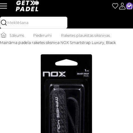
Sākums
Piederumi
Raketes plaukstas siksniņas
Maināma padela raketes siksniņa NOX Smartstrap Luxury, Black