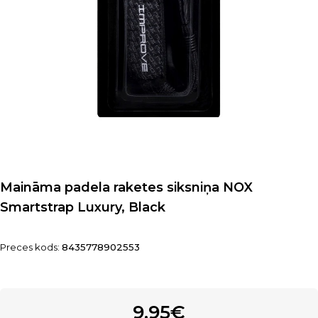
Maināma padela raketes siksniņa NOX
Smartstrap Luxury, Black
Preces kods:
8435778902553
9.95€