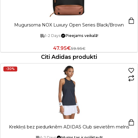
Mugursoma NOX Luxury Open Series Black/Brown
1-2 Days
Pieejams veikalā!
47.95€
59.95€
Citi Adidas produkti
-30%
Krekliņš bez piedurknēm ADIDAS Club sievietēm melns
1-2 Days
Mums tas ir noliktavā!