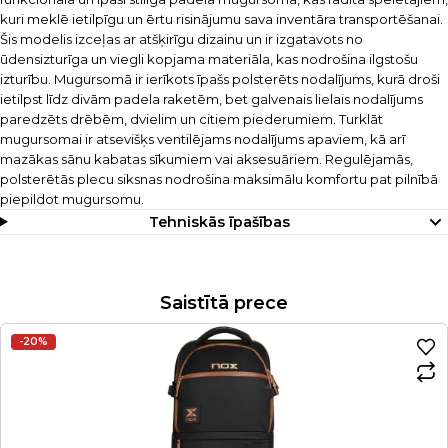
kuri meklē ietilpīgu un ērtu risinājumu sava inventāra transportēšanai.
Šis modelis izceļas ar atšķirīgu dizainu un ir izgatavots no
ūdensizturīga un viegli kopjama materiāla, kas nodrošina ilgstošu
izturību. Mugursomā ir ierīkots īpašs polsterēts nodalījums, kurā droši
ietilpst līdz divām padela raketēm, bet galvenais lielais nodalījums
paredzēts drēbēm, dvielim un citiem piederumiem. Turklāt
mugursomai ir atsevišķs ventilējams nodalījums apaviem, kā arī
mazākas sānu kabatas sīkumiem vai aksesuāriem. Regulējamās,
polsterētās plecu siksnas nodrošina maksimālu komfortu pat pilnībā
piepildot mugursomu.
Tehniskās īpašības
Saistītā prece
-20%