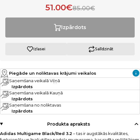
51.00€
85.00€
Izpārdots
Izlasei
Salīdzināt
Piegāde un noliktavas krājumi veikalos
Saņemšana veikalā Viļņā
Izpārdots
Saņemšana veikalā Kauņā
Izpārdots
Saņemšana no noliktavas
Izpārdots
Produkta apraksts
Adidas Multigame Black/Red 3.2
– tas ir augstākās kvalitātes,
funkcionāla un īpaši stilīga padela mugursoma, kas radīta spēlētājiem,