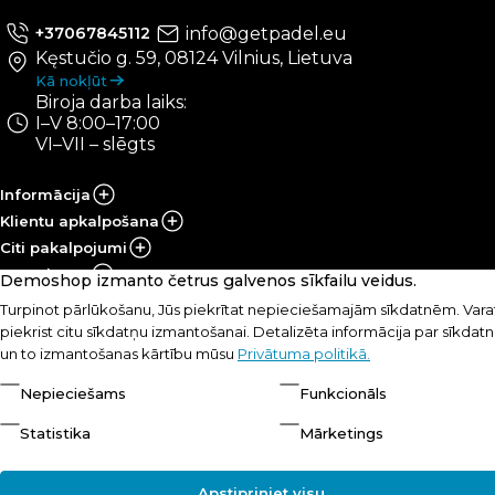
info@getpadel.eu
+37067845112
Kęstučio g. 59, 08124 Vilnius, Lietuva
Kā nokļūt
Biroja darba laiks:
I–V 8:00–17:00
VI–VII – slēgts
Informācija
Klientu apkalpošana
Citi pakalpojumi
Mans konts
Demoshop izmanto četrus galvenos sīkfailu veidus.
Turpinot pārlūkošanu, Jūs piekrītat nepieciešamajām sīkdatnēm. Varat
piekrist citu sīkdatņu izmantošanai. Detalizēta informācija par sīkda
© UAB „PRS Sportas“, 2021-2026
Lēmums:
un to izmantošanas kārtību mūsu
Privātuma politikā.
Nepieciešams
Funkcionāls
Statistika
Mārketings
Apstipriniet visu