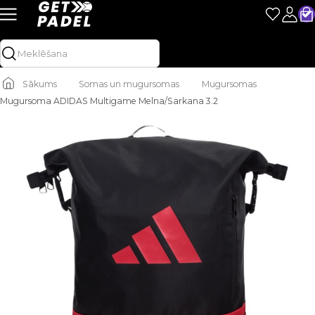
Sākums
Somas un mugursomas
Mugursomas
Mugursoma ADIDAS Multigame Melna/Sarkana 3.2