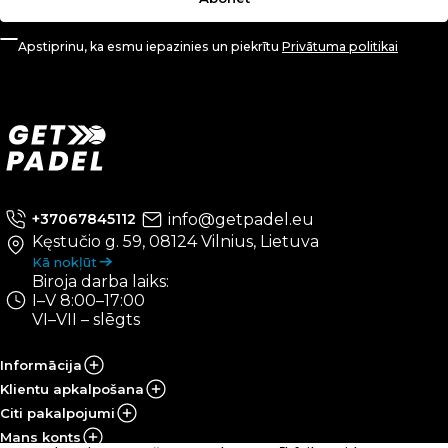
Apstiprinu, ka esmu iepazinies un piekrītu
Privātuma politikai
info@getpadel.eu
+37067845112
Kęstučio g. 59, 08124 Vilnius, Lietuva
Kā nokļūt
Biroja darba laiks:
I–V 8:00–17:00
VI–VII – slēgts
Informācija
Klientu apkalpošana
Citi pakalpojumi
Mans konts