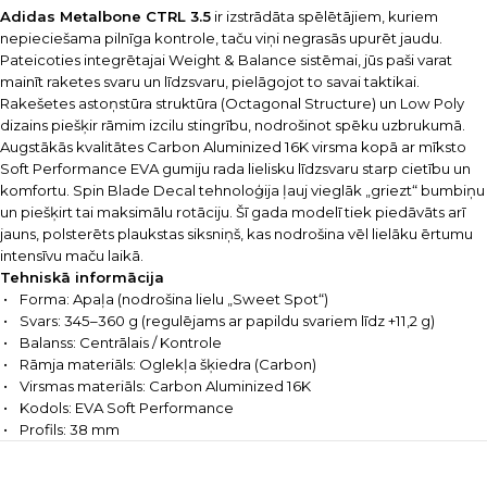
Adidas Metalbone CTRL 3.5
ir izstrādāta spēlētājiem, kuriem
nepieciešama pilnīga kontrole, taču viņi negrasās upurēt jaudu.
Pateicoties integrētajai Weight & Balance sistēmai, jūs paši varat
mainīt raketes svaru un līdzsvaru, pielāgojot to savai taktikai.
Rakešetes astoņstūra struktūra (Octagonal Structure) un Low Poly
dizains piešķir rāmim izcilu stingrību, nodrošinot spēku uzbrukumā.
Augstākās kvalitātes Carbon Aluminized 16K virsma kopā ar mīksto
Soft Performance EVA gumiju rada lielisku līdzsvaru starp cietību un
komfortu. Spin Blade Decal tehnoloģija ļauj vieglāk „griezt“ bumbiņu
un piešķirt tai maksimālu rotāciju. Šī gada modelī tiek piedāvāts arī
jauns, polsterēts plaukstas siksniņš, kas nodrošina vēl lielāku ērtumu
intensīvu maču laikā.
Tehniskā informācija
Forma: Apaļa (nodrošina lielu „Sweet Spot“)
Svars: 345–360 g (regulējams ar papildu svariem līdz +11,2 g)
Balanss: Centrālais / Kontrole
Rāmja materiāls: Oglekļa šķiedra (Carbon)
Virsmas materiāls: Carbon Aluminized 16K
Kodols: EVA Soft Performance
Profils: 38 mm