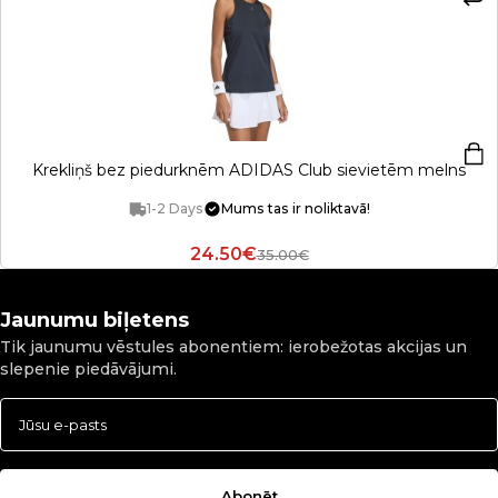
Krekliņš bez piedurknēm ADIDAS Club sievietēm melns
1-2 Days
Mums tas ir noliktavā!
24.50€
35.00€
Jaunumu biļetens
Tik jaunumu vēstules abonentiem: ierobežotas akcijas un
slepenie piedāvājumi.
Abonēt