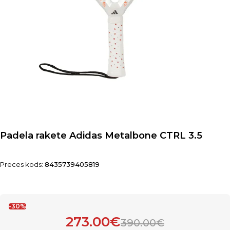
Padela rakete Adidas Metalbone CTRL 3.5
Preces kods:
8435739405819
-30%
273.00€
390.00€