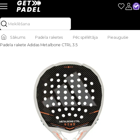
Sākums
Padela raketes
Pēc spēlētāja
Pieaugušie
Padela rakete Adidas Metalbone CTRL 3.5