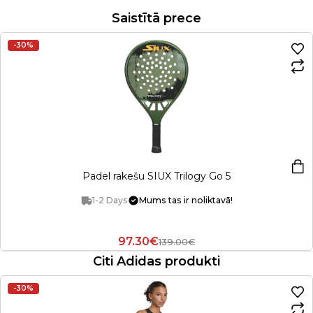
Saistītā prece
-30%
Padel rakešu SIUX Trilogy Go 5
1-2 Days
Mums tas ir noliktavā!
97.30€
139.00€
Citi Adidas produkti
-30%