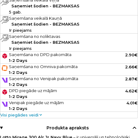
Saņemšana veikalā Viļņā
Saņemiet šodien - BEZMAKSAS
5 gab.
Saņemšana veikalā Kauņā
Saņemiet šodien - BEZMAKSAS
Ir pieejams
Saņemšana no noliktavas
Saņemiet šodien - BEZMAKSAS
Ir pieejams
Saņemšana no DPD pakomāta
2.90€
1-2 Days
Saņemšana no Omniva pakomāta
2.66€
1-2 Days
Saņemšana no Venipak pakomāta
2.87€
1-2 Days
DPD piegāde uz mājām
4.62€
1-2 Days
Venipak piegāde uz mājām
4.01€
1-2 Days
Visi piegādes veidi
Produkta apraksts
Lotto Mirage 300 Alr Jr Navy Blue
– ir universāli un tehnoloģiski