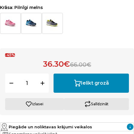
Krāsa:
Pilnīgi melns
-45%
36.30€
66.00€
Ielikt grozā
Izlasei
Salīdzināt
Piegāde un noliktavas krājumi veikalos