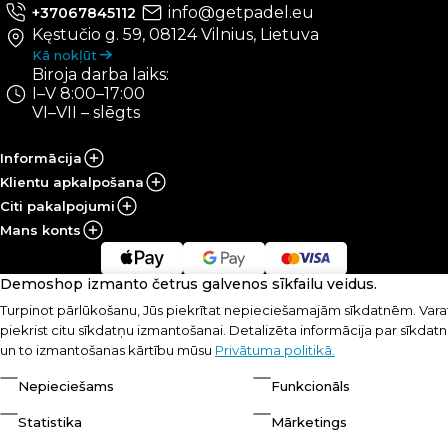
info@getpadel.eu
+37067845112
Kęstučio g. 59, 08124 Vilnius, Lietuva
Kā nokļūt
Biroja darba laiks:
I–V 8:00–17:00
VI–VII – slēgts
Informācija
Klientu apkalpošana
Citi pakalpojumi
Mans konts
Demoshop izmanto četrus galvenos sīkfailu veidus.
© UAB „PRS Sportas“, 2021-2026
Lēmums:
Turpinot pārlūkošanu, Jūs piekrītat nepieciešamajām sīkdatnēm. Varat
piekrist citu sīkdatņu izmantošanai. Detalizēta informācija par sīkda
un to izmantošanas kārtību mūsu
Privātuma politikā.
Nepieciešams
Funkcionāls
Statistika
Mārketings