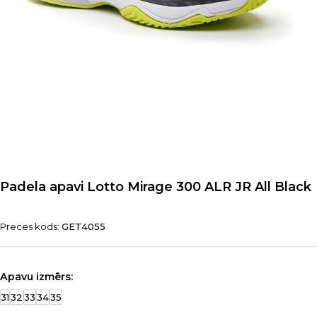
Padela apavi Lotto Mirage 300 ALR JR All Black
Preces kods:
GET4055
Apavu izmērs:
31
32
33
34
35