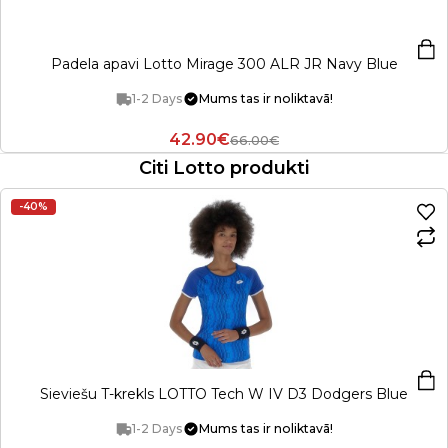
Padela apavi Lotto Mirage 300 ALR JR Navy Blue
1-2 Days
Mums tas ir noliktavā!
42.90€
66.00€
Citi Lotto produkti
-40%
Sieviešu T-krekls LOTTO Tech W IV D3 Dodgers Blue
1-2 Days
Mums tas ir noliktavā!