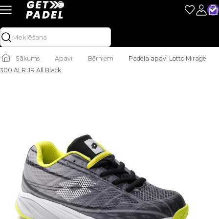
Sākums
Apavi
Bērniem
Padela apavi Lotto Mirage
300 ALR JR All Black