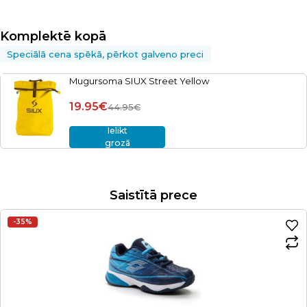
Komplektē kopā
Speciālā cena spēkā, pērkot galveno preci
Mugursoma SIUX Street Yellow
19.95€
44.95€
Ielikt
grozā
Saistītā prece
-35%