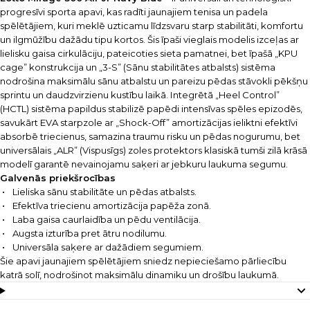
progresīvi sporta apavi, kas radīti jaunajiem tenisa un padela
spēlētājiem, kuri meklē uzticamu līdzsvaru starp stabilitāti, komfortu
un ilgmūžību dažādu tipu kortos. Šis īpaši vieglais modelis izceļas ar
lielisku gaisa cirkulāciju, pateicoties sieta pamatnei, bet īpašā „KPU
cage” konstrukcija un „3-S” (Sānu stabilitātes atbalsts) sistēma
nodrošina maksimālu sānu atbalstu un pareizu pēdas stāvokli pēkšņu
sprintu un daudzvirzienu kustību laikā. Integrētā „Heel Control”
(HCTL) sistēma papildus stabilizē papēdi intensīvas spēles epizodēs,
savukārt EVA starpzole ar „Shock-Off” amortizācijas ieliktni efektīvi
absorbē triecienus, samazina traumu risku un pēdas nogurumu, bet
universālais „ALR” (Vispusīgs) zoles protektors klasiskā tumši zilā krāsā
modelī garantē nevainojamu saķeri ar jebkuru laukuma segumu.
Galvenās priekšrocības
Lieliska sānu stabilitāte un pēdas atbalsts.
Efektīva triecienu amortizācija papēža zonā.
Laba gaisa caurlaidība un pēdu ventilācija.
Augsta izturība pret ātru nodilumu.
Universāla saķere ar dažādiem segumiem.
Šie apavi jaunajiem spēlētājiem sniedz nepieciešamo pārliecību
katrā solī, nodrošinot maksimālu dinamiku un drošību laukumā.