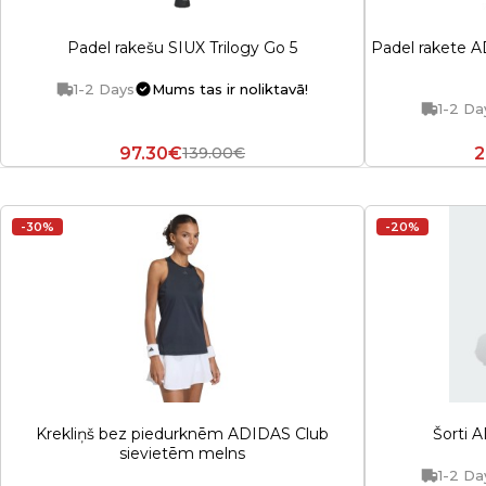
Padel rakešu SIUX Trilogy Go 5
Padel rakete 
1-2 Days
Mums tas ir noliktavā!
1-2 Da
97.30€
2
139.00€
-30%
-20%
Krekliņš bez piedurknēm ADIDAS Club
Šorti 
sievietēm melns
1-2 Da