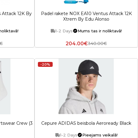
 Attack 12K By
Padel rakete NOX EA10 Ventus Attack 12K
Xtrem By Edu Alonso
noliktavā!
1-2 Days
Mums tas ir noliktavā!
204.00€
9€
340.00€
-20%
tswear Crew (3
Cepure ADIDAS beisbola Aeroready Black
1-2 Days
Pieejams veikalā!