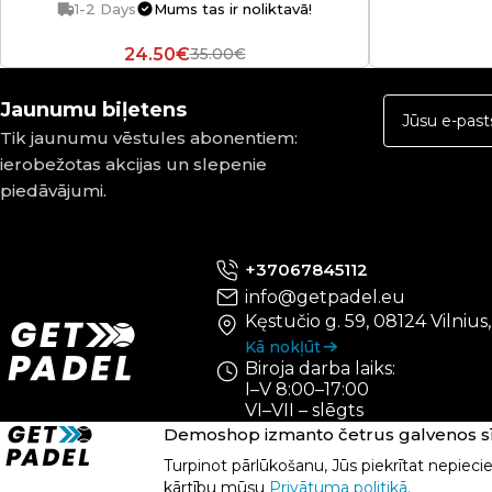
1-2 Days
Mums tas ir noliktavā!
24.50€
35.00€
Jaunumu biļetens
Tik jaunumu vēstules abonentiem:
ierobežotas akcijas un slepenie
piedāvājumi.
+37067845112
info@getpadel.eu
Kęstučio g. 59, 08124 Vilnius
Kā nokļūt
Biroja darba laiks:
I–V 8:00–17:00
VI–VII – slēgts
Demoshop izmanto četrus galvenos sīk
Turpinot pārlūkošanu, Jūs piekrītat nepiec
kārtību mūsu
Privātuma politikā.