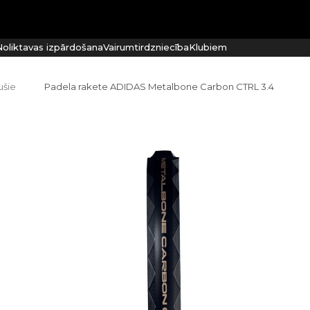
oliktavas izpārdošana
Vairumtirdzniecība
Klubiem
ušie
Padela rakete ADIDAS Metalbone Carbon CTRL 3.4