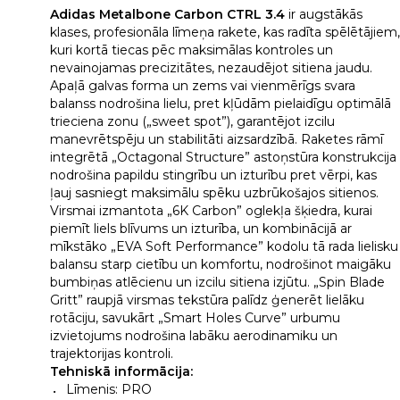
Adidas Metalbone Carbon CTRL 3.4
ir augstākās
klases, profesionāla līmeņa rakete, kas radīta spēlētājiem,
kuri kortā tiecas pēc maksimālas kontroles un
nevainojamas precizitātes, nezaudējot sitiena jaudu.
Apaļā galvas forma un zems vai vienmērīgs svara
balanss nodrošina lielu, pret kļūdām pielaidīgu optimālā
trieciena zonu („sweet spot”), garantējot izcilu
manevrētspēju un stabilitāti aizsardzībā. Raketes rāmī
integrētā „Octagonal Structure” astoņstūra konstrukcija
nodrošina papildu stingrību un izturību pret vērpi, kas
ļauj sasniegt maksimālu spēku uzbrūkošajos sitienos.
Virsmai izmantota „6K Carbon” oglekļa šķiedra, kurai
piemīt liels blīvums un izturība, un kombinācijā ar
mīkstāko „EVA Soft Performance” kodolu tā rada lielisku
balansu starp cietību un komfortu, nodrošinot maigāku
bumbiņas atlēcienu un izcilu sitiena izjūtu. „Spin Blade
Gritt” raupjā virsmas tekstūra palīdz ģenerēt lielāku
rotāciju, savukārt „Smart Holes Curve” urbumu
izvietojums nodrošina labāku aerodinamiku un
trajektorijas kontroli.
Tehniskā informācija:
Līmenis: PRO