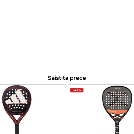
Saistītā prece
-41%