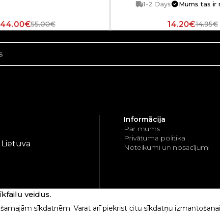
1-2 Days
Mums tas ir 
44.00€
14.20€
55.00€
14.95€
Informācija
Par mums
Privātuma politika
, Lietuva
Noteikumi un nosacījumi
failu veidus.
iešamajām sīkdatnēm. Varat arī piekrist citu sīkdatņu izmantošan