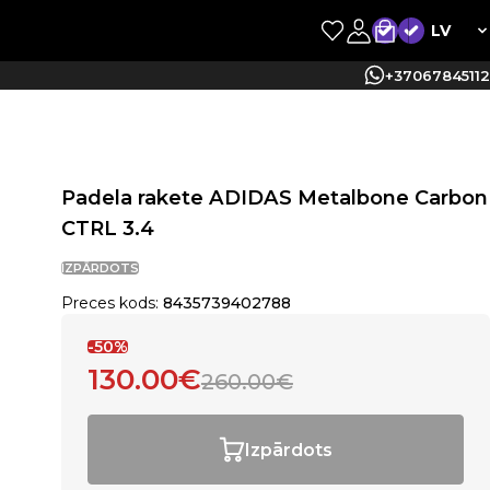
LV
+37067845112
Padela rakete ADIDAS Metalbone Carbon
CTRL 3.4
IZPĀRDOTS
Preces kods:
8435739402788
-50%
130.00€
260.00€
Izpārdots