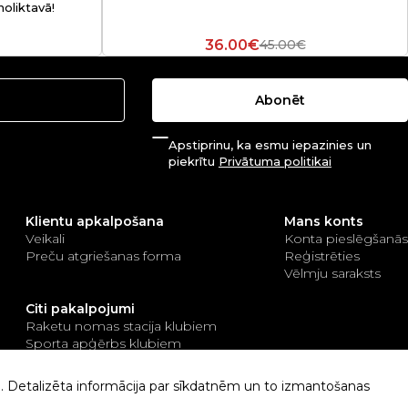
noliktavā!
36.00€
45.00€
Abonēt
Apstiprinu, ka esmu iepazinies un
piekrītu
Privātuma politikai
Klientu apkalpošana
Mans konts
Veikali
Konta pieslēgšanās
Preču atgriešanas forma
Reģistrēties
Vēlmju saraksts
Citi pakalpojumi
Raketu nomas stacija klubiem
Sporta apģērbs klubiem
Tenisa un padela kortu būvniecība
ai. Detalizēta informācija par sīkdatnēm un to izmantošanas