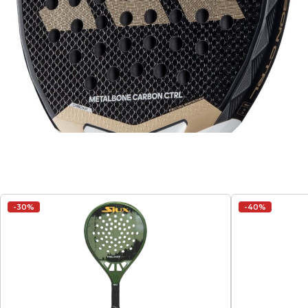
-30%
-40%