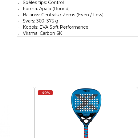
Spēles tips: Control
Forma: Apaļa (Round)
Balanss: Centrāls / Zems (Even / Low)
Svars: 360–375 g
Kodols: EVA Soft Performance
Virsma: Carbon 6K
-40%