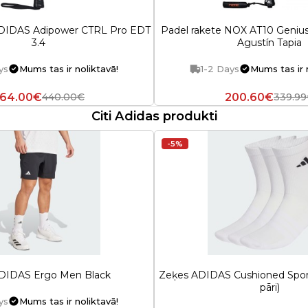
ADIDAS Adipower CTRL Pro EDT
Padel rakete NOX AT10 Genius
3.4
Agustín Tapia
ys
Mums tas ir noliktavā!
1-2 Days
Mums tas ir 
64.00€
200.60€
440.00€
339.9
Citi Adidas produkti
-5%
ADIDAS Ergo Men Black
Zeķes ADIDAS Cushioned Spor
pāri)
ys
Mums tas ir noliktavā!