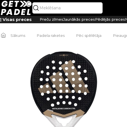
Visas preces
Preču zīmes
Jaunākās preces
Pēdējās preces
N
Sākums
Padela raketes
Pēc spēlētāja
Pieaug