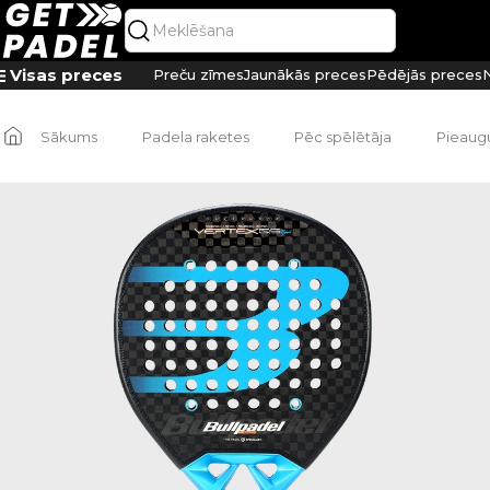
Visas preces
Preču zīmes
Jaunākās preces
Pēdējās preces
N
Sākums
Padela raketes
Pēc spēlētāja
Pieaug