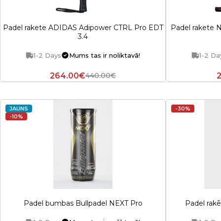
Padel rakete ADIDAS Adipower CTRL Pro EDT
Padel rakete 
3.4
1-2 Days
Mums tas ir noliktavā!
1-2 Da
264.00€
440.00€
JAUNS
-30%
-10%
Padel bumbas Bullpadel NEXT Pro
Padel rak