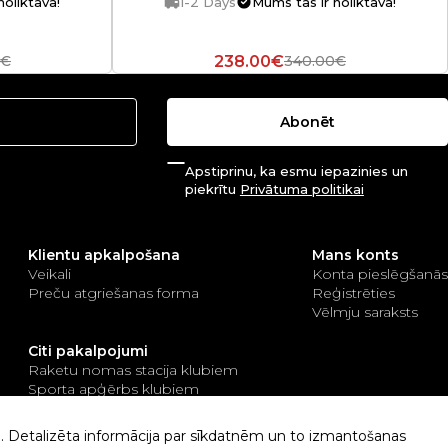
noliktavā!
1-2 Days
Mums tas ir noliktavā!
238.00€
0€
340.00€
Abonēt
Apstiprinu, ka esmu iepazinies un
piekrītu
Privātuma politikai
Klientu apkalpošana
Mans konts
Veikali
Konta pieslēgšanās
Preču atgriešanas forma
Reģistrēties
Vēlmju saraksts
Citi pakalpojumi
Raketu nomas stacija klubiem
Sporta apģērbs klubiem
Tenisa un padela kortu būvniecība
ai. Detalizēta informācija par sīkdatnēm un to izmantošanas