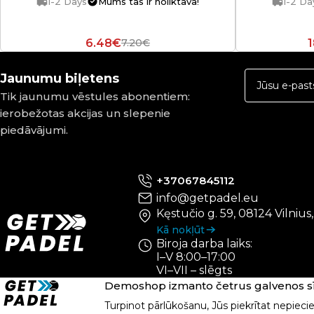
1-2 Days
Mums tas ir noliktavā!
1-2 Da
6.48€
7.20€
Jaunumu biļetens
Tik jaunumu vēstules abonentiem:
ierobežotas akcijas un slepenie
piedāvājumi.
+37067845112
info@getpadel.eu
Kęstučio g. 59, 08124 Vilnius
Kā nokļūt
Biroja darba laiks:
I–V 8:00–17:00
VI–VII – slēgts
Demoshop izmanto četrus galvenos sīk
Turpinot pārlūkošanu, Jūs piekrītat nepiec