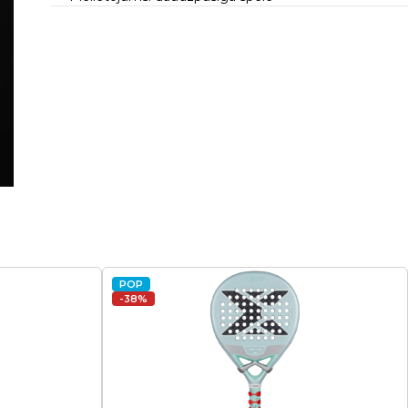
POP
-38%