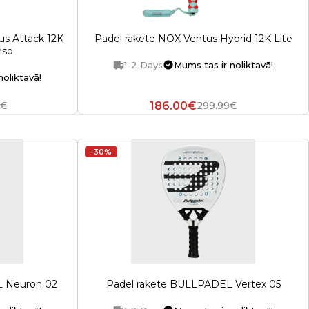
us Attack 12K
Padel rakete NOX Ventus Hybrid 12K Lite
nso
1-2 Days
Mums tas ir noliktavā!
noliktavā!
186.00€
0€
299.99€
-30%
L Neuron 02
Padel rakete BULLPADEL Vertex 05