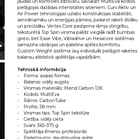
jaudas un kontroles līdzsvaru, savukārt MultiEva kodols
pielāgojas dažādas intensitātes sitieniem. Curv:Aktiv un
Air Power tehnoloģijas uzlabo konstrukcijas stabilitāti,
aerodinamiku un enerģijas pārnesi, padarot raketi ātrāku
un precīzāku. Vertex Core pastiprina rāmja stingrību,
teksturētā Top Spin virsma palīdz vieglāk radīt bumbas
griezi, bet Ease Vibe, Vibradrive un Hesacore sistēmas
samazina vibrācijas un palielina spēles komfortu.
Custom Weight sistēma ļauj individuāli pielāgot raketes
balansu atbilstoši spēlētāja vajadzībām.
Tehniskā informācija
• Forma: asaras formas
• Balanss: vidēji augsts
• Virsmas materiāls: Xtend Carbon 12K
• Kodols: MultiEva
• Rāmis: CarbonTube
• Profils: 38 mm
• Virsmas tips: Top Spin tekstūra
• Cietība: vidēji cieta
• Svars: 365–375 g
• Spēlētāja līmenis: profesionāļi
• Pielietojums: daudzpusīga spēle