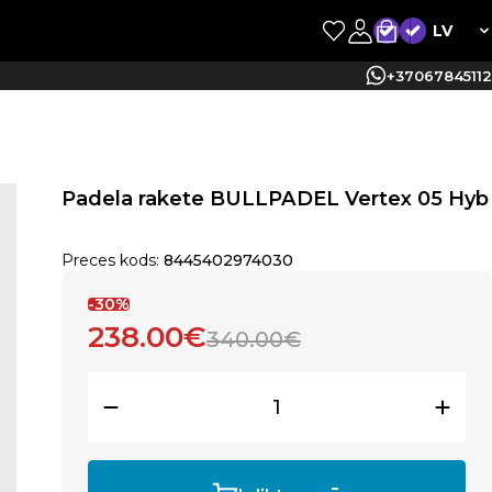
LV
+37067845112
Padela rakete BULLPADEL Vertex 05 Hyb
Preces kods:
8445402974030
-30%
238.00€
340.00€