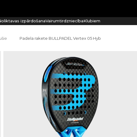
oliktavas izpārdošana
Vairumtirdzniecība
Klubiem
ušie
Padela rakete BULLPADEL Vertex 05 Hyb