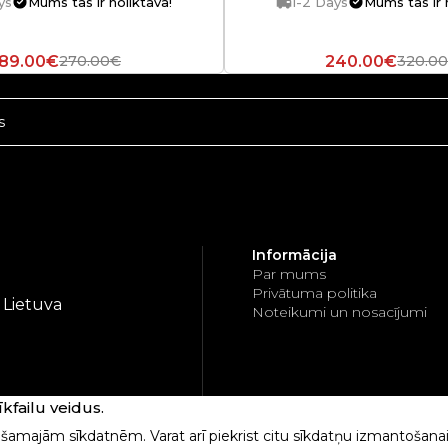
ys
Mums tas ir noliktavā!
1-2 Days
Mums tas ir 
189.00€
240.00€
270.00€
320.0
Informācija
Par mums
Privātuma politika
, Lietuva
Noteikumi un nosacījumi
failu veidus.
iešamajām sīkdatnēm. Varat arī piekrist citu sīkdatņu izmantošan