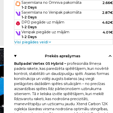
Saņemšana no Omniva pakomāta
2.66€
1-2 Days
Saņemšana no Venipak pakomāta
2.87€
1-2 Days
DPD piegāde uz mājām
4.62€
1-2 Days
Venipak piegāde uz mājām
4.01€
1-2 Days
Visi piegādes veidi
Prekės aprašymas
Bullpadel Vertex 05 Hybrid –
profesionāla līmeņa
padela rakete, kas paredzēta spēlētājiem, kuri novērtē
kontroli, stabilitāti un daudzpusīgu spēli. Asaras formas
konstrukcija un vidēji augsts balanss ļauj viegli
pielāgoties dažādām spēles situācijām – no precīzas
aizsardzības spēles līdz pārliecinošiem uzbrukuma
sitieniem. Tā ir lieliska izvēle spēlētājiem, kuri meklē
līdzsvarotu raketi, kas nodrošina precizitāti,
manevrētspēju un uzticamu jaudu. Xtend Carbon 12K
oglekļa šķiedras virsma nodrošina optimālu stingrības,