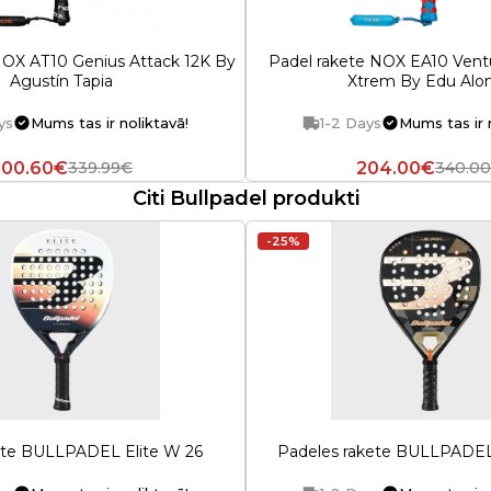
NOX AT10 Genius Attack 12K By
Padel rakete NOX EA10 Vent
Agustín Tapia
Xtrem By Edu Alo
ys
Mums tas ir noliktavā!
1-2 Days
Mums tas ir 
200.60€
204.00€
339.99€
340.0
Citi Bullpadel produkti
-25%
ēte BULLPADEL Elite W 26
Padeles rakete BULLPADE