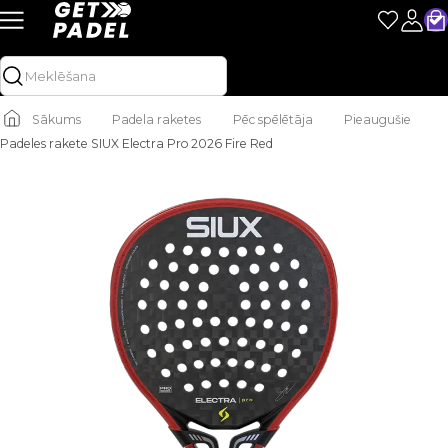
Sākums
Padela raketes
Pēc spēlētāja
Pieaugušie
Padeles rakete SIUX Electra Pro 2026 Fire Red