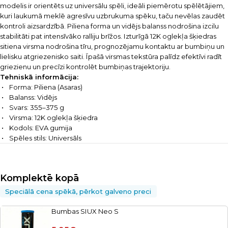
modelis ir orientēts uz universālu spēli, ideāli piemērotu spēlētājiem,
kuri laukumā meklē agresīvu uzbrukuma spēku, taču nevēlas zaudēt
kontroli aizsardzībā. Piliena forma un vidējs balanss nodrošina izcilu
stabilitāti pat intensīvāko ralliju brīžos. Izturīgā 12K oglekļa šķiedras
sitiena virsma nodrošina tīru, prognozējamu kontaktu ar bumbiņu un
lielisku atgriezenisko saiti. Īpašā virsmas tekstūra palīdz efektīvi radīt
griezienu un precīzi kontrolēt bumbiņas trajektoriju.
Tehniskā informācija:
Forma: Piliena (Asaras)
Balanss: Vidējs
Svars: 355–375 g
Virsma: 12K oglekļa šķiedra
Kodols: EVA gumija
Spēles stils: Universāls
Komplektē kopā
Speciālā cena spēkā, pērkot galveno preci
Bumbas SIUX Neo S