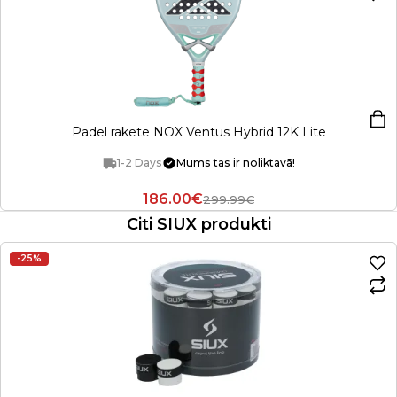
Padel rakete NOX Ventus Hybrid 12K Lite
1-2 Days
Mums tas ir noliktavā!
186.00€
299.99€
Citi SIUX produkti
-25%