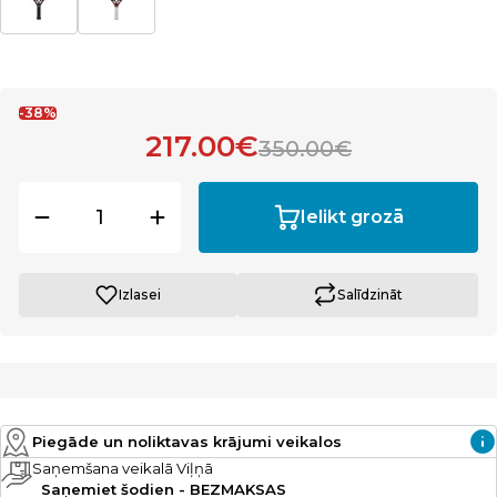
-38%
217.00€
350.00€
Ielikt grozā
Izlasei
Salīdzināt
Piegāde un noliktavas krājumi veikalos
Saņemšana veikalā Viļņā
Saņemiet šodien - BEZMAKSAS