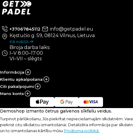
info@getpadel.eu
+37067845112
Kęstučio g. 59, 08124 Vilnius, Lietuva
Kā nokļūt
Biroja darba laiks:
I–V 8:00–17:00
VI–VII – slēgts
Informācija
Klientu apkalpošana
Citi pakalpojumi
Mans konts
© UAB „PRS Sportas“, 2021-2026
Demoshop izmanto četrus galvenos sīkfailu veidus.
Lēmums:
Turpinot pārlūkošanu, Jūs piekrītat nepieciešamajām sīkdatnēm. Varat
piekrist citu sīkdatņu izmantošanai. Detalizēta informācija par sīkda
un to izmantošanas kārtību mūsu
Privātuma politikā.