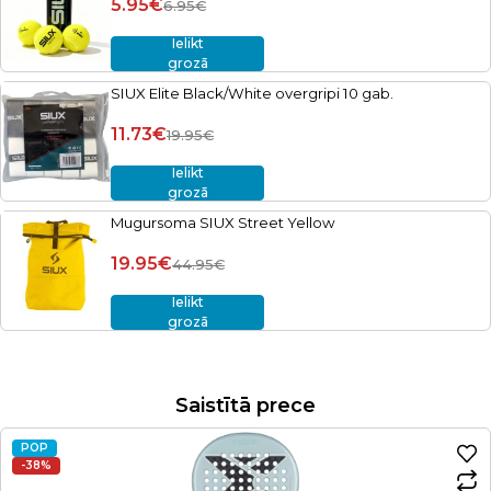
5.95€
6.95€
Ielikt
grozā
SIUX Elite Black/White overgripi 10 gab.
11.73€
19.95€
Ielikt
grozā
Mugursoma SIUX Street Yellow
19.95€
44.95€
Ielikt
grozā
Saistītā prece
POP
-38%