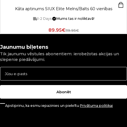
Kāta aptinums SIUX Elite Melns/Balts 60 vienības
1-2 Days
Mums tas ir noliktavā!
89.95€
119.95€
Jaunumu biļetens
Tik jaunumu vēstules abonentiem: ierobežotas akcijas un
slepenie piedāvājumi.
Abonēt
Apstiprinu, ka esmu iepazinies un piekrītu
Privātuma politikai