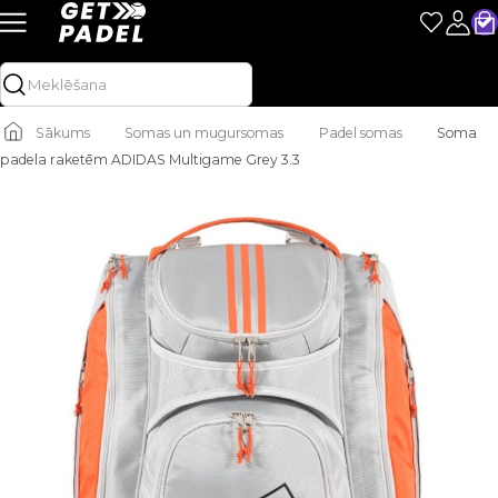
Sākums
Somas un mugursomas
Padel somas
Soma
padela raketēm ADIDAS Multigame Grey 3.3