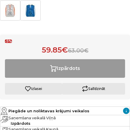
-5%
59.85€
63.00€
Izpārdots
Izlasei
Salīdzināt
Piegāde un noliktavas krājumi veikalos
Saņemšana veikalā Viļņā
Izpārdots
Saņemšana veikalā Kauņā