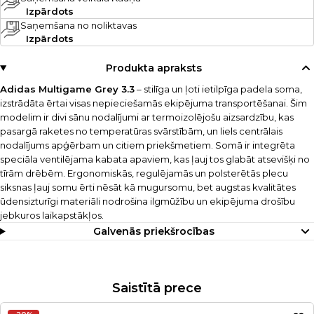
Izpārdots
Saņemšana no noliktavas
Izpārdots
Produkta apraksts
Adidas Multigame Grey 3.3
– stilīga un ļoti ietilpīga padela soma,
izstrādāta ērtai visas nepieciešamās ekipējuma transportēšanai. Šim
modelim ir divi sānu nodalījumi ar termoizolējošu aizsardzību, kas
pasargā raketes no temperatūras svārstībām, un liels centrālais
nodalījums apģērbam un citiem priekšmetiem. Somā ir integrēta
speciāla ventilējama kabata apaviem, kas ļauj tos glabāt atsevišķi no
tīrām drēbēm. Ergonomiskās, regulējamās un polsterētās plecu
siksnas ļauj somu ērti nēsāt kā mugursomu, bet augstas kvalitātes
ūdensizturīgi materiāli nodrošina ilgmūžību un ekipējuma drošību
jebkuros laikapstākļos.
Galvenās priekšrocības
Saistītā prece