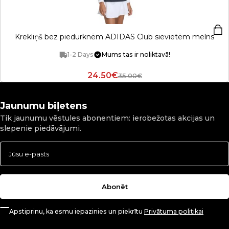
Krekliņš bez piedurknēm ADIDAS Club sievietēm melns
1-2 Days
Mums tas ir noliktavā!
24.50€
35.00€
Jaunumu biļetens
Tik jaunumu vēstules abonentiem: ierobežotas akcijas un
slepenie piedāvājumi.
Abonēt
Apstiprinu, ka esmu iepazinies un piekrītu
Privātuma politikai