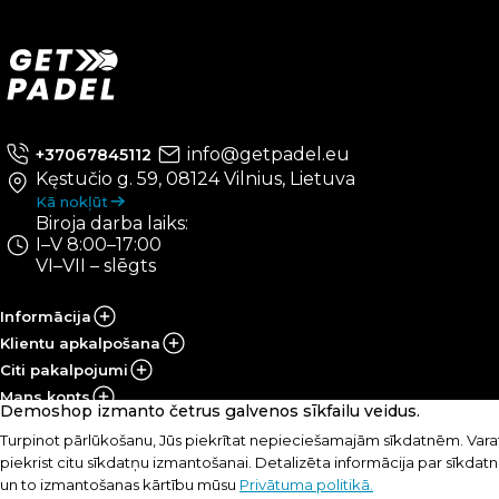
info@getpadel.eu
+37067845112
Kęstučio g. 59, 08124 Vilnius, Lietuva
Kā nokļūt
Biroja darba laiks:
I–V 8:00–17:00
VI–VII – slēgts
Informācija
Klientu apkalpošana
Citi pakalpojumi
Mans konts
Demoshop izmanto četrus galvenos sīkfailu veidus.
Turpinot pārlūkošanu, Jūs piekrītat nepieciešamajām sīkdatnēm. Varat
© UAB „PRS Sportas“, 2021-2026
piekrist citu sīkdatņu izmantošanai. Detalizēta informācija par sīkda
Lēmums:
un to izmantošanas kārtību mūsu
Privātuma politikā.