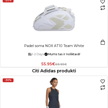
-20%
Padel soma NOX AT10 Team White
1-2 Days
Mums tas ir noliktavā!
55.95€
69.95€
Citi Adidas produkti
-30%