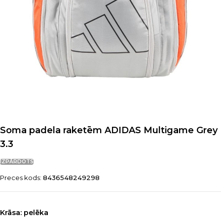
Soma padela raketēm ADIDAS Multigame Grey
3.3
IZPĀRDOTS
Preces kods:
8436548249298
Krāsa:
pelēka