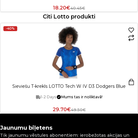
18.20€
40.45€
Citi Lotto produkti
-40%
Sieviešu T-krekls LOTTO Tech W IV D3 Dodgers Blue
1-2 Days
Mums tas ir noliktavā!
29.70€
49.50€
Jaunumu biļetens
Tik jaunumu vēstules abonentiem: ierobežotas akcijas un