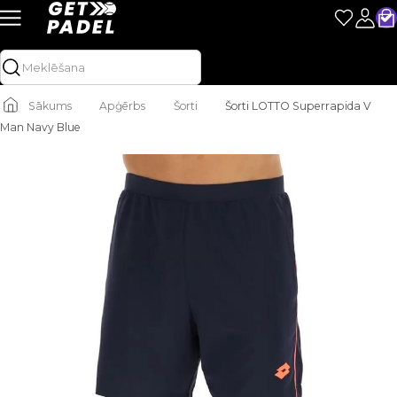
Sākums
Apģērbs
Šorti
Šorti LOTTO Superrapida V
Man Navy Blue