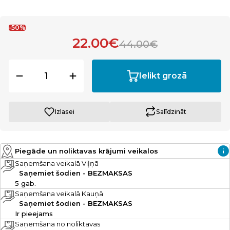
-50%
22.00€
44.00€
Ielikt grozā
Izlasei
Salīdzināt
Piegāde un noliktavas krājumi veikalos
Saņemšana veikalā Viļņā
Saņemiet šodien - BEZMAKSAS
5 gab.
Saņemšana veikalā Kauņā
Saņemiet šodien - BEZMAKSAS
Ir pieejams
Saņemšana no noliktavas