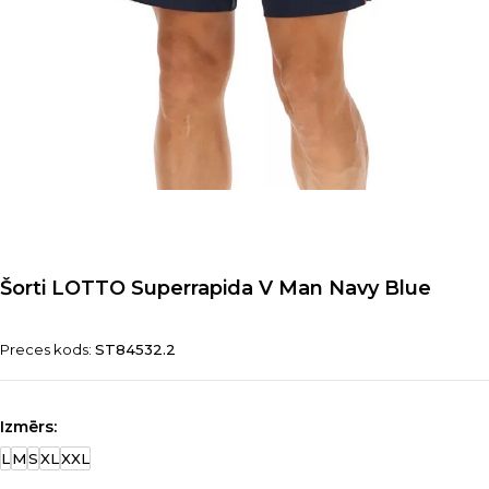
Šorti LOTTO Superrapida V Man Navy Blue
Preces kods:
ST84532.2
Izmērs:
L
M
S
XL
XXL