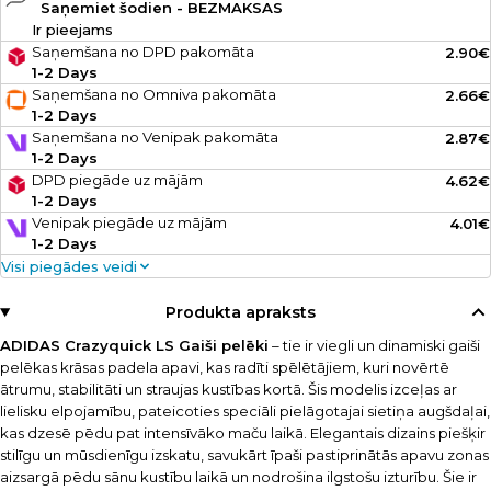
Saņemiet šodien - BEZMAKSAS
Ir pieejams
Saņemšana no DPD pakomāta
2.90€
1-2 Days
Saņemšana no Omniva pakomāta
2.66€
1-2 Days
Saņemšana no Venipak pakomāta
2.87€
1-2 Days
DPD piegāde uz mājām
4.62€
1-2 Days
Venipak piegāde uz mājām
4.01€
1-2 Days
Visi piegādes veidi
Produkta apraksts
ADIDAS Crazyquick LS Gaiši pelēki
– tie ir viegli un dinamiski gaiši
pelēkas krāsas padela apavi, kas radīti spēlētājiem, kuri novērtē
ātrumu, stabilitāti un straujas kustības kortā. Šis modelis izceļas ar
lielisku elpojamību, pateicoties speciāli pielāgotajai sietiņa augšdaļai,
kas dzesē pēdu pat intensīvāko maču laikā. Elegantais dizains piešķir
stilīgu un mūsdienīgu izskatu, savukārt īpaši pastiprinātās apavu zonas
aizsargā pēdu sānu kustību laikā un nodrošina ilgstošu izturību. Šie ir