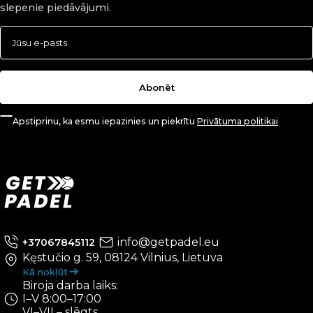
slepenie piedāvājumi.
Abonēt
Apstiprinu, ka esmu iepazinies un piekrītu
Privātuma politikai
info@getpadel.eu
+37067845112
Kęstučio g. 59, 08124 Vilnius, Lietuva
Kā nokļūt
Biroja darba laiks:
I–V 8:00–17:00
VI–VII – slēgts