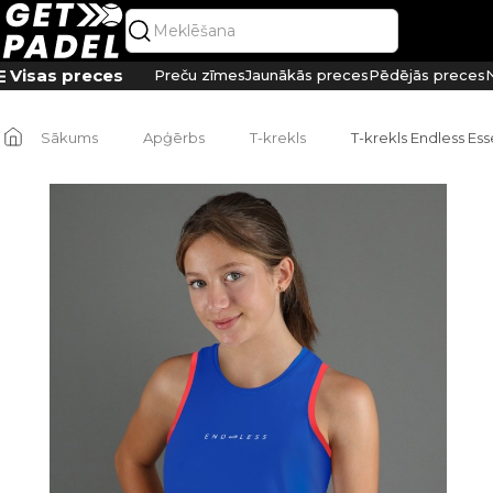
Visas preces
Preču zīmes
Jaunākās preces
Pēdējās preces
N
Sākums
Apģērbs
T-krekls
T-krekls Endless Ess