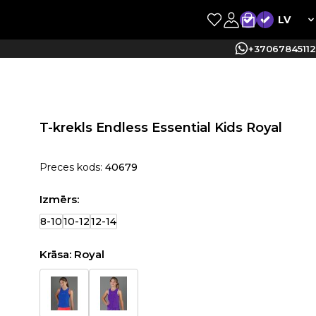
LV
+37067845112
T-krekls Endless Essential Kids Royal
Preces kods:
40679
Izmērs:
8-10
10-12
12-14
Krāsa:
Royal