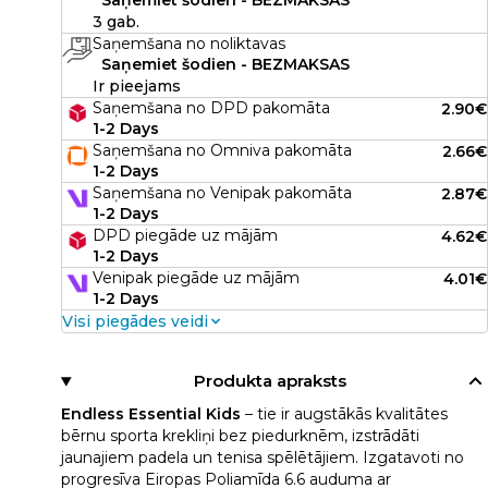
Saņemiet šodien - BEZMAKSAS
3 gab.
Saņemšana no noliktavas
Saņemiet šodien - BEZMAKSAS
Ir pieejams
Saņemšana no DPD pakomāta
2.90€
1-2 Days
Saņemšana no Omniva pakomāta
2.66€
1-2 Days
Saņemšana no Venipak pakomāta
2.87€
1-2 Days
DPD piegāde uz mājām
4.62€
1-2 Days
Venipak piegāde uz mājām
4.01€
1-2 Days
Visi piegādes veidi
Produkta apraksts
Endless Essential Kids
– tie ir augstākās kvalitātes
bērnu sporta krekliņi bez piedurknēm, izstrādāti
jaunajiem padela un tenisa spēlētājiem. Izgatavoti no
progresīva Eiropas Poliamīda 6.6 auduma ar