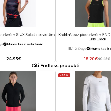
iedurknēm SIUX Splash sievietēm
Krekliņš bez piedurknēm END
Girls Black
ys
Mums tas ir noliktavā!
1-2 Days
Mums tas ir 
24.95€
18.20€
40.45€
Citi Endless produkti
-48%