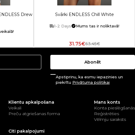
m ENDLESS Drew
Svārki ENDLESS Chill White
1-2 Days
Mums tas ir noliktavā!
eikalā!
31.75€
63.45€
Abonēt
Apstiprinu, ka esmu iepazinies un
piekrītu
Privātuma politikai
Klientu apkalpošana
Mans konts
Veikali
Konta pieslēgšanās
Preču atgriešanas forma
Reģistrēties
Vēlmju saraksts
Citi pakalpojumi