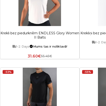
Krekli bez piedurknēm ENDLESS Glory Women
Krekliņi bez p
II Balts
1-2 Da
1-2 Days
Mums tas ir noliktavā!
31.60€
55.45€
-53%
-55%