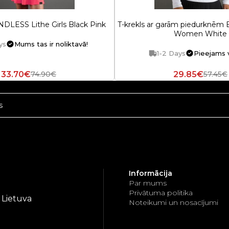
DLESS Lithe Girls Black Pink
T-krekls ar garām piedurknē
Women White
ys
Mums tas ir noliktavā!
1-2 Days
Pieejams v
33.70€
29.85€
74.90€
57.45€
Informācija
Par mums
Privātuma politika
, Lietuva
Noteikumi un nosacījumi