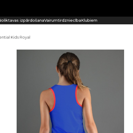
oliktavas izpārdošana
Vairumtirdzniecība
Klubiem
ential Kids Royal