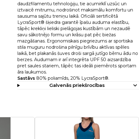
daudzfilamentu tehnoloģiju, tie acumirklī uzsūc un
iztvaicē mitrumu, nodrošinot maksimālu komfortu un
sausuma sajūtu treniņu laikā. Oficiāli sertificētā
LycraSport® šķiedra garantē īpašu auduma elastību,
tāpēc krekliņi lieliski pielāgojas kustībām un nezaudē
savu sākotnējo formu un krāsu pat pēc biežas
mazgāšanas. Ergonomiskais piegriezums ar sportiska
stila muguru nodrošina pilnīgu brīvību aktīvas spēles
laikā, bet plakanās šuves droši sargā jutīgo bērnu ādu no
berzes. Audumam ir arī integrēta UPF 50 aizsardzība
pret saules stariem, tāpēc tas ideāli piemērots sportam
āra laukumos.
Sastāvs
80% poliamīds, 20% LycraSport®.
Galvenās priekšrocības