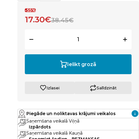
-55%
17.30€
38.45€
Ielikt grozā
Izlasei
Salīdzināt
Piegāde un noliktavas krājumi veikalos
Saņemšana veikalā Viļņā
Izpārdots
Saņemšana veikalā Kauņā