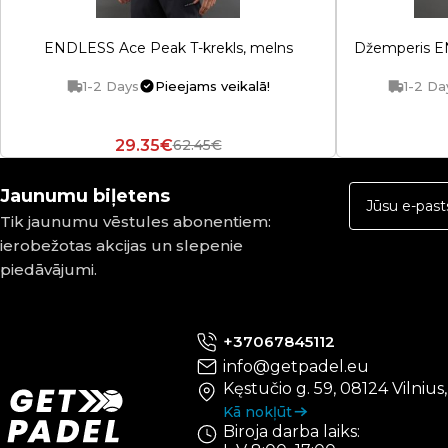
ENDLESS Ace Peak T-krekls, melns
Džemperis EN
1-2 Days
Pieejams veikalā!
1-2 Da
29.35€
62.45€
Jaunumu biļetens
Tik jaunumu vēstules abonentiem:
ierobežotas akcijas un slepenie
piedāvājumi.
+37067845112
info@getpadel.eu
Kęstučio g. 59, 08124 Vilnius
Kā nokļūt
Biroja darba laiks: