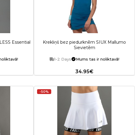
LESS Essential
Krekliņš bez piedurknēm SIUX Mallumo
Sievietēm
noliktavā!
1-2 Days
Mums tas ir noliktavā!
34.95€
-50%