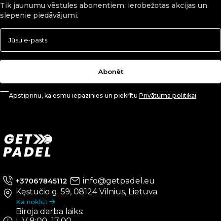
Tik jaunumu vēstules abonentiem: ierobežotas akcijas un
slepenie piedāvājumi.
Abonēt
Apstiprinu, ka esmu iepazinies un piekrītu
Privātuma politikai
info@getpadel.eu
+37067845112
Kęstučio g. 59, 08124 Vilnius, Lietuva
Kā nokļūt
Biroja darba laiks:
I–V 8:00–17:00