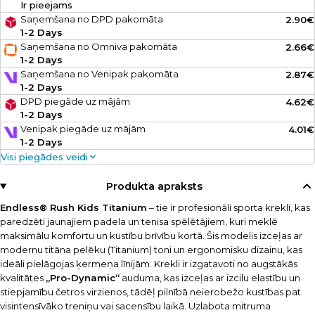
Ir pieejams
Saņemšana no DPD pakomāta
2.90€
1-2 Days
Saņemšana no Omniva pakomāta
2.66€
1-2 Days
Saņemšana no Venipak pakomāta
2.87€
1-2 Days
DPD piegāde uz mājām
4.62€
1-2 Days
Venipak piegāde uz mājām
4.01€
1-2 Days
Visi piegādes veidi
Produkta apraksts
Endless® Rush Kids Titanium
– tie ir profesionāli sporta krekli, kas
paredzēti jaunajiem padela un tenisa spēlētājiem, kuri meklē
maksimālu komfortu un kustību brīvību kortā. Šis modelis izceļas ar
modernu titāna pelēku (Titanium) toni un ergonomisku dizainu, kas
ideāli pielāgojas ķermeņa līnijām. Krekli ir izgatavoti no augstākās
kvalitātes
„Pro-Dynamic“
auduma, kas izceļas ar izcilu elastību un
stiepjamību četros virzienos, tādēļ pilnībā neierobežo kustības pat
visintensīvāko treniņu vai sacensību laikā. Uzlabota mitruma