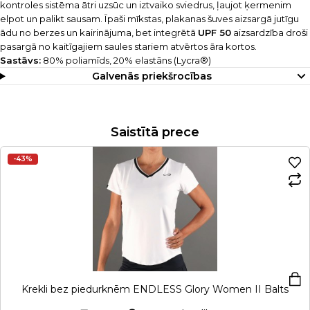
kontroles sistēma ātri uzsūc un iztvaiko sviedrus, ļaujot ķermenim
elpot un palikt sausam. Īpaši mīkstas, plakanas šuves aizsargā jutīgu
ādu no berzes un kairinājuma, bet integrētā
UPF 50
aizsardzība droši
pasargā no kaitīgajiem saules stariem atvērtos āra kortos.
Sastāvs:
80% poliamīds, 20% elastāns (Lycra®)
Galvenās priekšrocības
Saistītā prece
-43%
Krekli bez piedurknēm ENDLESS Glory Women II Balts