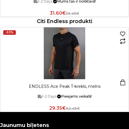
1-2 Days
Mums tas ir noliktavā!
31.60€
55.45€
Citi Endless produkti
-53%
ENDLESS Ace Peak T-krekls, melns
1-2 Days
Pieejams veikalā!
29.35€
62.45€
Jaunumu biļetens