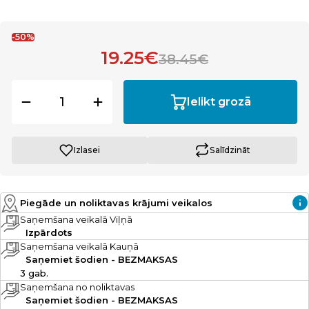
-50%
19.25€
38.45€
Ielikt grozā
Izlasei
Salīdzināt
Piegāde un noliktavas krājumi veikalos
Saņemšana veikalā Viļņā
Izpārdots
Saņemšana veikalā Kauņā
Saņemiet šodien - BEZMAKSAS
3 gab.
Saņemšana no noliktavas
Saņemiet šodien - BEZMAKSAS