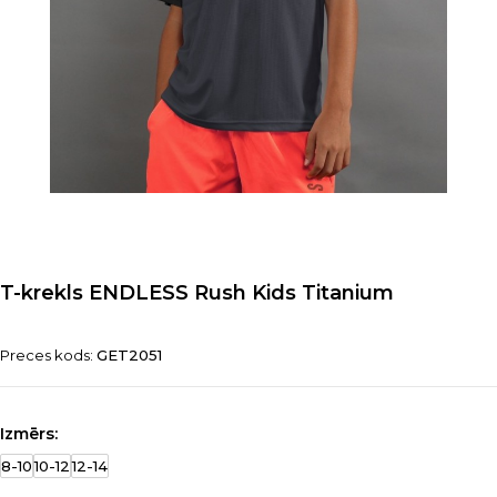
T-krekls ENDLESS Rush Kids Titanium
Preces kods:
GET2051
Izmērs:
8-10
10-12
12-14