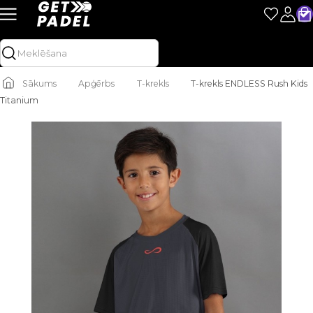
Sākums
Apģērbs
T-krekls
T-krekls ENDLESS Rush Kids
Titanium