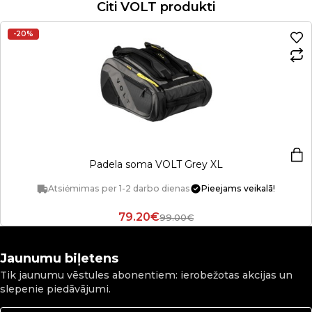
Citi VOLT produkti
-20%
Padela soma VOLT Grey XL
Atsiėmimas per 1-2 darbo dienas
Pieejams veikalā!
79.20€
99.00€
Jaunumu biļetens
Tik jaunumu vēstules abonentiem: ierobežotas akcijas un
slepenie piedāvājumi.