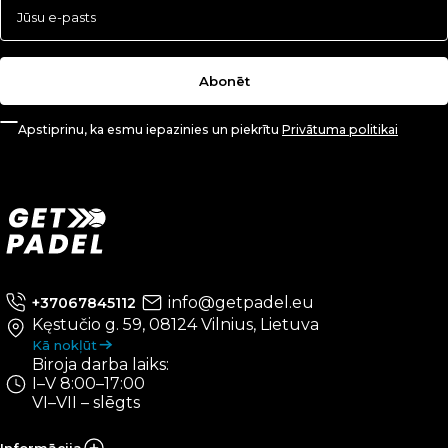
Abonēt
Apstiprinu, ka esmu iepazinies un piekrītu
Privātuma politikai
info@getpadel.eu
+37067845112
Kęstučio g. 59, 08124 Vilnius, Lietuva
Kā nokļūt
Biroja darba laiks:
I–V 8:00–17:00
VI–VII – slēgts