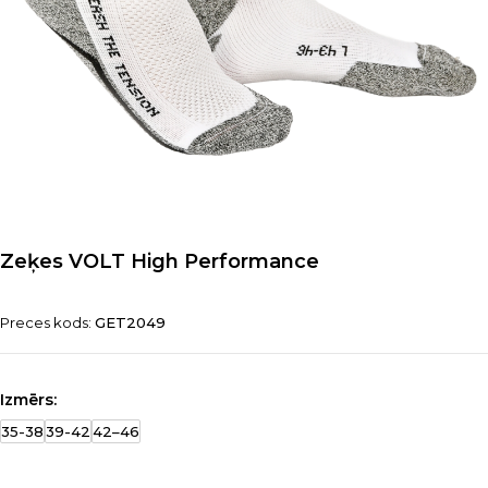
Zeķes VOLT High Performance
Preces kods:
GET2049
Izmērs:
35-38
39-42
42–46