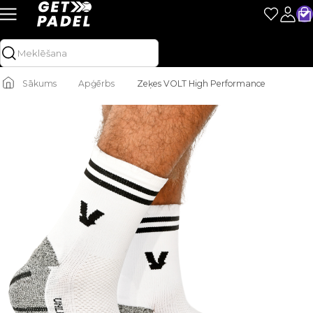
Sākums
Apģērbs
Zeķes VOLT High Performance