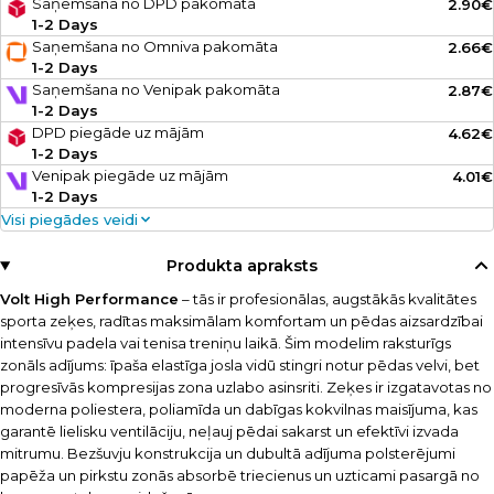
Saņemšana no DPD pakomāta
2.90€
1-2 Days
Saņemšana no Omniva pakomāta
2.66€
1-2 Days
Saņemšana no Venipak pakomāta
2.87€
1-2 Days
DPD piegāde uz mājām
4.62€
1-2 Days
Venipak piegāde uz mājām
4.01€
1-2 Days
Visi piegādes veidi
Produkta apraksts
Volt High Performance
– tās ir profesionālas, augstākās kvalitātes
sporta zeķes, radītas maksimālam komfortam un pēdas aizsardzībai
intensīvu padela vai tenisa treniņu laikā. Šim modelim raksturīgs
zonāls adījums: īpaša elastīga josla vidū stingri notur pēdas velvi, bet
progresīvās kompresijas zona uzlabo asinsriti. Zeķes ir izgatavotas no
moderna poliestera, poliamīda un dabīgas kokvilnas maisījuma, kas
garantē lielisku ventilāciju, neļauj pēdai sakarst un efektīvi izvada
mitrumu. Bezšuvju konstrukcija un dubultā adījuma polsterējumi
papēža un pirkstu zonās absorbē triecienus un uzticami pasargā no