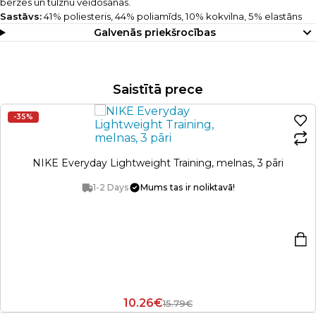
berzes un tulznu veidošanās.
Sastāvs:
41% poliesteris, 44% poliamīds, 10% kokvilna, 5% elastāns
Galvenās priekšrocības
Saistītā prece
-35%
NIKE Everyday Lightweight Training, melnas, 3 pāri
1-2 Days
Mums tas ir noliktavā!
10.26€
15.79€