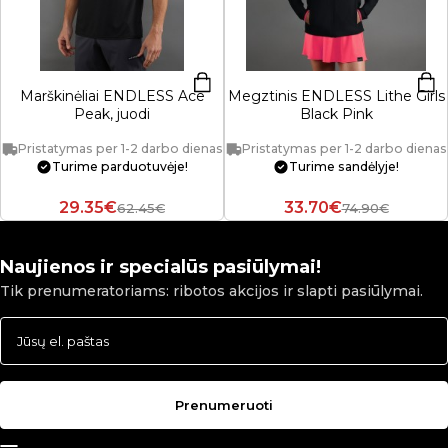
Marškinėliai ENDLESS Ace
Megztinis ENDLESS Lithe Girls
Peak, juodi
Black Pink
Pristatymas per 1-2 darbo dienas
Pristatymas per 1-2 darbo dienas
Turime parduotuvėje!
Turime sandėlyje!
29.35€
33.70€
62.45€
74.90€
Naujienos ir specialūs pasiūlymai!
Tik prenumeratoriams: ribotos akcijos ir slapti pasiūlymai.
Prenumeruoti