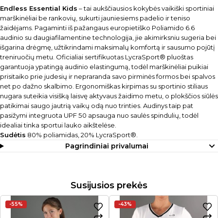
Endless Essential Kids
– tai aukščiausios kokybės vaikiški sportiniai
marškinėliai be rankovių, sukurti jauniesiems padelio ir teniso
žaidėjams. Pagaminti iš pažangaus europietiško Poliamido 6.6
audinio su daugiafilamentine technologija, jie akimirksniu sugeria bei
išgarina drėgmę, užtikrindami maksimalų komfortą ir sausumo pojūtį
treniruočių metu. Oficialiai sertifikuotas LycraSport® pluoštas
garantuoja ypatingą audinio elastingumą, todėl marškinėliai puikiai
prisitaiko prie judesių ir nepraranda savo pirminės formos bei spalvos
net po dažno skalbimo. Ergonomiškas kirpimas su sportinio stiliaus
nugara suteikia visišką laisvę aktyvaus žaidimo metu, o plokščios siūlės
patikimai saugo jautrią vaikų odą nuo trinties. Audinys taip pat
pasižymi integruota UPF 50 apsauga nuo saulės spindulių, todėl
idealiai tinka sportui lauko aikštelėse.
Sudėtis
80% poliamidas, 20% LycraSport®.
Pagrindiniai privalumai
Susijusios prekės
-55%
-43%