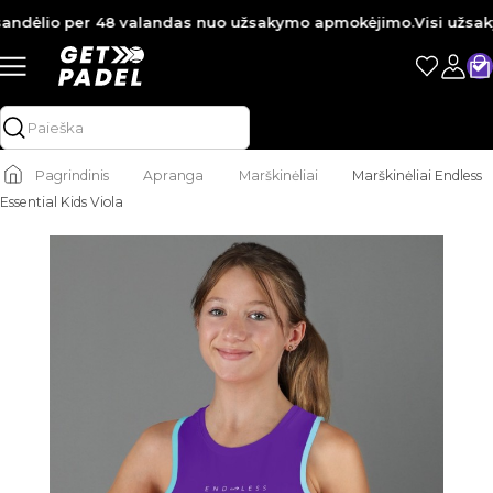
ndėlio per 48 valandas nuo užsakymo apmokėjimo.
Visi užsakym
Pagrindinis
Apranga
Marškinėliai
Marškinėliai Endless
Essential Kids Viola