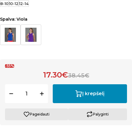
8-10
10-12
12-14
Spalva:
Viola
-55%
17.30€
38.45€
Į krepšelį
Pageidauti
Palyginti