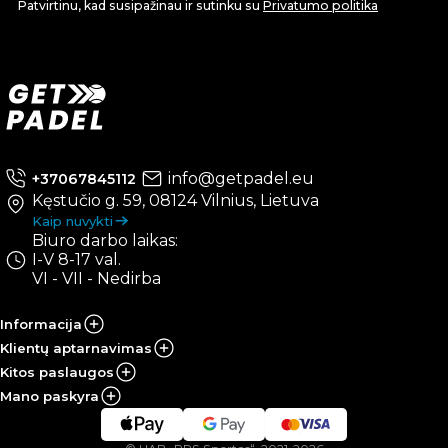
Patvirtinu, kad susipažinau ir sutinku su
Privatumo politika
info@getpadel.eu
+37067845112
Kęstučio g. 59, 08124 Vilnius, Lietuva
Kaip nuvykti
Biuro darbo laikas:
I-V 8-17 val.
VI - VII - Nedirba
Informacija
Klientų aptarnavimas
Kitos paslaugos
Mano paskyra