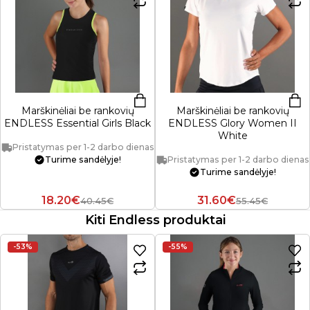
Marškinėliai be rankovių
Marškinėliai be rankovių
ENDLESS Essential Girls Black
ENDLESS Glory Women II
White
Pristatymas per 1-2 darbo dienas
Turime sandėlyje!
Pristatymas per 1-2 darbo dienas
Turime sandėlyje!
18.20€
31.60€
40.45€
55.45€
Kiti Endless produktai
-53%
-55%