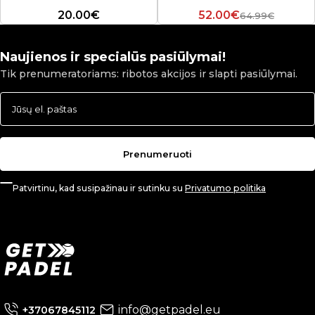
20.00€
52.00€
64.99€
Naujienos ir specialūs pasiūlymai!
Tik prenumeratoriams: ribotos akcijos ir slapti pasiūlymai.
Prenumeruoti
Patvirtinu, kad susipažinau ir sutinku su
Privatumo politika
info@getpadel.eu
+37067845112