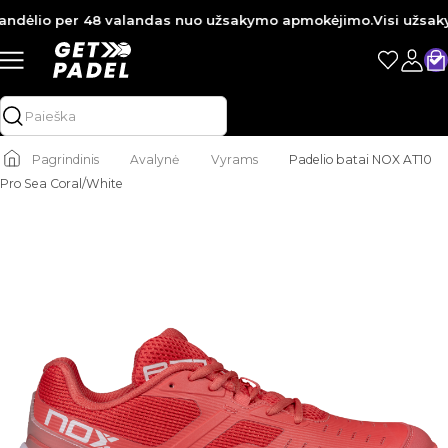
ndėlio per 48 valandas nuo užsakymo apmokėjimo.
Visi užsakyma
Pagrindinis
Avalynė
Vyrams
Padelio batai NOX AT10
Pro Sea Coral/White