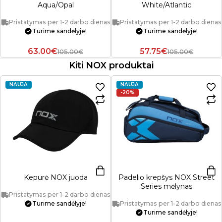
Aqua/Opal
White/Atlantic
Pristatymas per 1-2 darbo dienas
Pristatymas per 1-2 darbo dienas
Turime sandėlyje!
Turime sandėlyje!
63.00€
57.75€
105.00€
105.00€
Kiti NOX produktai
NAUJA
NAUJA
-20%
Kepurė NOX juoda
Padelio krepšys NOX Street
Series mėlynas
Pristatymas per 1-2 darbo dienas
Turime sandėlyje!
Pristatymas per 1-2 darbo dienas
Turime sandėlyje!