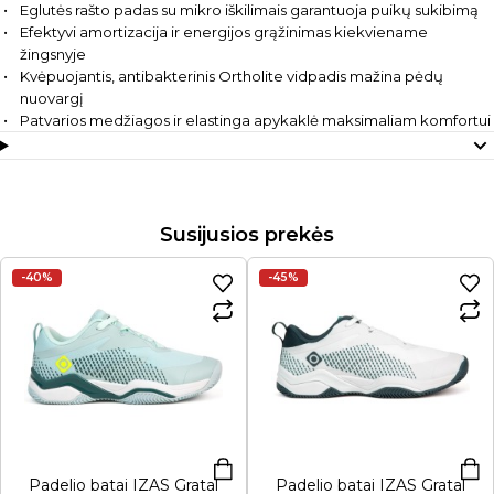
Eglutės rašto padas su mikro iškilimais garantuoja puikų sukibimą
Efektyvi amortizacija ir energijos grąžinimas kiekviename
žingsnyje
Kvėpuojantis, antibakterinis Ortholite vidpadis mažina pėdų
nuovargį
Patvarios medžiagos ir elastinga apykaklė maksimaliam komfortui
Susijusios prekės
-40%
-45%
Padelio batai IZAS Gratal
Padelio batai IZAS Gratal