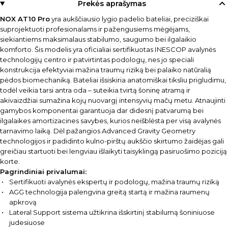
Prekės aprašymas
NOX AT10 Pro
yra aukščiausio lygio padelio bateliai, preciziškai
suprojektuoti profesionalams ir pažengusiems mėgėjams,
siekiantiems maksimalaus stabilumo, saugumo bei ilgalaikio
komforto. Šis modelis yra oficialiai sertifikuotas INESCOP avalynės
technologijų centro ir patvirtintas podologų, nes jo speciali
konstrukcija efektyviai mažina traumų riziką bei palaiko natūralią
pėdos biomechaniką. Bateliai išsiskiria anatomiškai tiksliu prigludimu,
todėl veikia tarsi antra oda – suteikia tvirtą šoninę atramą ir
akivaizdžiai sumažina kojų nuovargį intensyvių mačų metu. Atnaujinti
gamybos komponentai garantuoja dar didesnį patvarumą bei
ilgalaikes amortizacines savybes, kurios neišblėsta per visą avalynės
tarnavimo laiką. Dėl pažangios Advanced Gravity Geometry
technologijos ir padidinto kulno-pirštų aukščio skirtumo žaidėjas gali
greičiau startuoti bei lengviau išlaikyti taisyklingą pasiruošimo poziciją
korte.
Pagrindiniai privalumai:
Sertifikuoti avalynės ekspertų ir podologų, mažina traumų riziką
AGG technologija palengvina greitą startą ir mažina raumenų
apkrovą
Lateral Support sistema užtikrina išskirtinį stabilumą šoniniuose
judesiuose