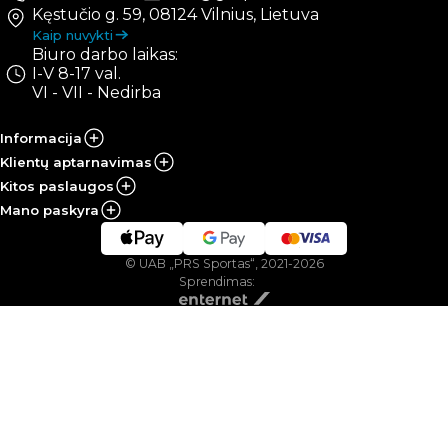
Kęstučio g. 59, 08124 Vilnius, Lietuva
Kaip nuvykti
Biuro darbo laikas:
I-V 8-17 val.
VI - VII - Nedirba
Informacija
Klientų aptarnavimas
Kitos paslaugos
Mano paskyra
© UAB „PRS Sportas“, 2021-2026
Sprendimas: