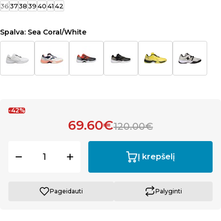
36
37
38
39
40
41
42
Spalva:
Sea Coral/White
-42%
69.60€
120.00€
Į krepšelį
Pageidauti
Palyginti