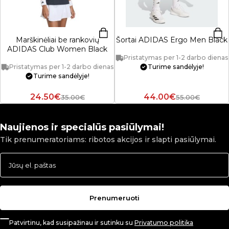
Marškinėliai be rankovių
Šortai ADIDAS Ergo Men Black
ADIDAS Club Women Black
Pristatymas per 1-2 darbo dienas
Pristatymas per 1-2 darbo dienas
Turime sandėlyje!
Turime sandėlyje!
24.50€
44.00€
35.00€
55.00€
Naujienos ir specialūs pasiūlymai!
Tik prenumeratoriams: ribotos akcijos ir slapti pasiūlymai.
Prenumeruoti
Patvirtinu, kad susipažinau ir sutinku su
Privatumo politika