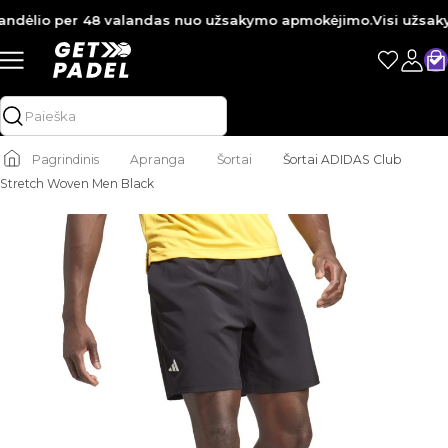
ndėlio per 48 valandas nuo užsakymo apmokėjimo.
Visi užsakyma
Pagrindinis
Apranga
Šortai
Šortai ADIDAS Club
Stretch Woven Men Black