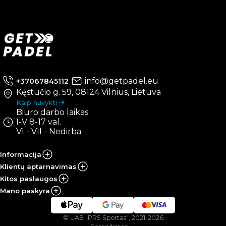
info@getpadel.eu
+37067845112
Kęstučio g. 59, 08124 Vilnius, Lietuva
Kaip nuvykti
Biuro darbo laikas:
I-V 8-17 val.
VI - VII - Nedirba
Informacija
Klientų aptarnavimas
Kitos paslaugos
Mano paskyra
© UAB „PRS Sportas“, 2021-2026