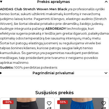
Prekės aprašymas
ADIDAS Club Stretch Woven Men Black
yra profesionalūs vyriški
teniso šortai, sukurti užtikrinti maksimalų komfortą ir nevaržomą
judėjimo laisvę korte. Pagaminti iš lengvo, elastingo audinio (Stretch
Woven), šie šortai idealiai prisitaiko prie dinamiškų žaidėjo judesių.
Audinyje integruota pažangi
AEROREADY
technologija, kuri
efektyviai sugeria prakaitą ir leidžia jam greitai išgaruoti, palaikydama
optimalią odos temperatūrą bei sausumą intensyvių mačų metu.
Šortai turi patogų elastingą juosmenį su reguliuojama virvele bei
talpias šonines kišenes, kuriose patogu saugiai laikyti teniso
kamuoliukus. Šis gaminys yra pagamintas naudojant perdirbtas
medžiagas, taip prisidedant prie tvarumo ir neigiamo poveikio
aplinkai mažinimo.
Sudėtis:
100% perdirbtas poliesteris
Pagrindiniai privalumai
Susijusios prekės
-50%
-55%