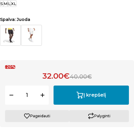
S
M
L
XL
Spalva:
Juoda
-20%
32.00€
40.00€
Į krepšelį
Pageidauti
Palyginti