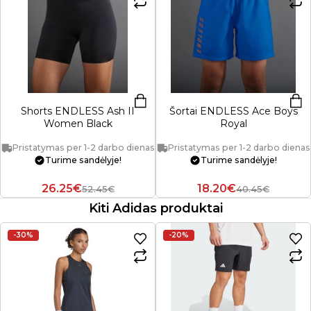
Shorts ENDLESS Ash II
Šortai ENDLESS Ace Boys
Women Black
Royal
Pristatymas per 1-2 darbo dienas
Pristatymas per 1-2 darbo dienas
Turime sandėlyje!
Turime sandėlyje!
26.25€
18.20€
52.45€
40.45€
Kiti Adidas produktai
-30%
-20%