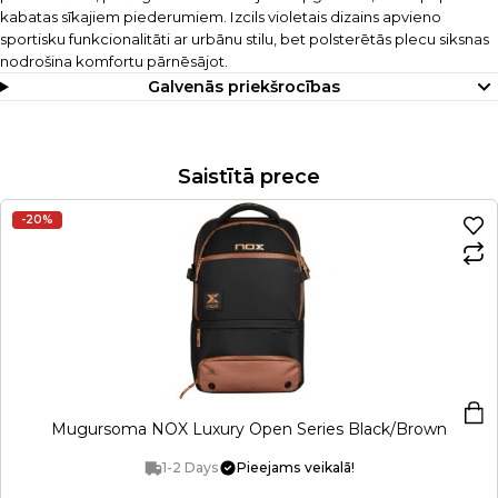
kabatas sīkajiem piederumiem. Izcils violetais dizains apvieno
sportisku funkcionalitāti ar urbānu stilu, bet polsterētās plecu siksnas
nodrošina komfortu pārnēsājot.
Galvenās priekšrocības
Saistītā prece
-20%
Mugursoma NOX Luxury Open Series Black/Brown
1-2 Days
Pieejams veikalā!