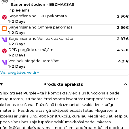
Saņemiet šodien - BEZMAKSAS
Ir pieejams
Saņemšana no DPD pakomāta
2.90€
1-2 Days
Saņemšana no Omniva pakomāta
2.66€
1-2 Days
Saņemšana no Venipak pakomāta
2.87€
1-2 Days
DPD piegāde uz mājām
4.62€
1-2 Days
Venipak piegāde uz mājām
4.01€
1-2 Days
Visi piegādes veidi
Produkta apraksts
Siux Street Purple
– tā ir kompakta, viegla un funkcionāla padel
mugursoma, izstrādāta ērtai sporta inventāra transportēšanai un
ikdienas lietošanai. Ražošanā tiek izmantoti kvalitatīvi, izturīgi
materiāli, kas droši aizsargā iekšpusē esošās lietas. Mugursoma
izceļas ar unikālu
roll-top
konstrukciju, kura ļauj viegli regulēt ietilpību
pēc vajadzības. Tajā ir īpašs nodalījums drošai padel raketes
pārnēsāšanai, plašs galvenais nodalījums apģērbam, kā arī papildu