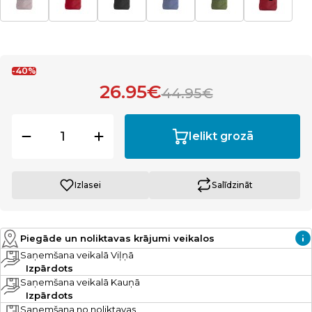
-40%
26.95€
44.95€
Ielikt grozā
Izlasei
Salīdzināt
Piegāde un noliktavas krājumi veikalos
Saņemšana veikalā Viļņā
Izpārdots
Saņemšana veikalā Kauņā
Izpārdots
Saņemšana no noliktavas