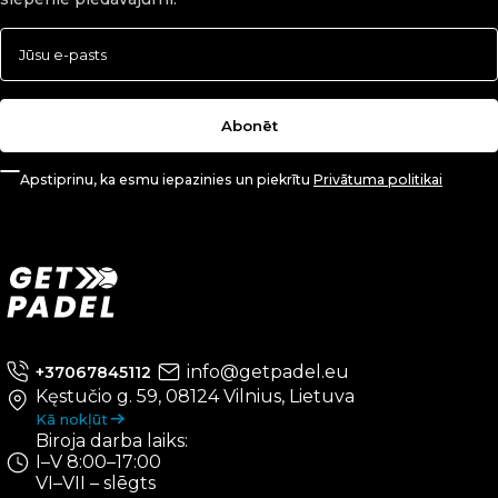
Abonēt
Apstiprinu, ka esmu iepazinies un piekrītu
Privātuma politikai
info@getpadel.eu
+37067845112
Kęstučio g. 59, 08124 Vilnius, Lietuva
Kā nokļūt
Biroja darba laiks:
I–V 8:00–17:00
VI–VII – slēgts