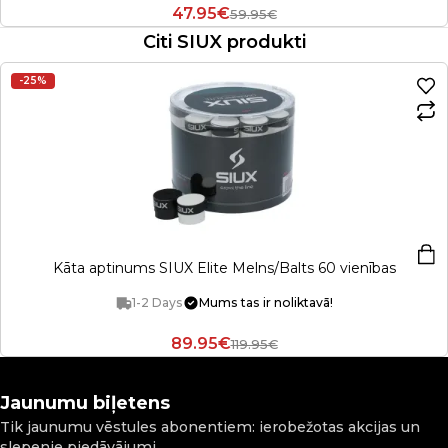
47.95€
59.95€
Citi SIUX produkti
-25%
Kāta aptinums SIUX Elite Melns/Balts 60 vienības
1-2 Days
Mums tas ir noliktavā!
89.95€
119.95€
Jaunumu biļetens
Tik jaunumu vēstules abonentiem: ierobežotas akcijas un
slepenie piedāvājumi.