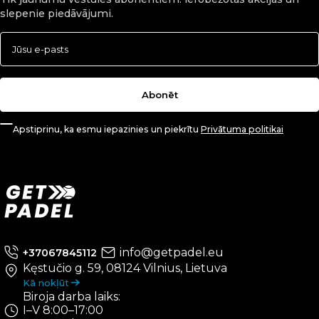
slepenie piedāvājumi.
Abonēt
Apstiprinu, ka esmu iepazinies un piekrītu
Privātuma politikai
info@getpadel.eu
+37067845112
Kęstučio g. 59, 08124 Vilnius, Lietuva
Kā nokļūt
Biroja darba laiks:
I–V 8:00–17:00