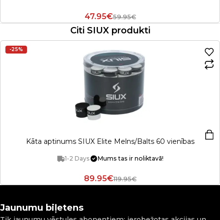
47.95€
59.95€
Citi SIUX produkti
-25%
Kāta aptinums SIUX Elite Melns/Balts 60 vienības
1-2 Days
Mums tas ir noliktavā!
89.95€
119.95€
Jaunumu biļetens
Tik jaunumu vēstules abonentiem: ierobežotas akcijas un