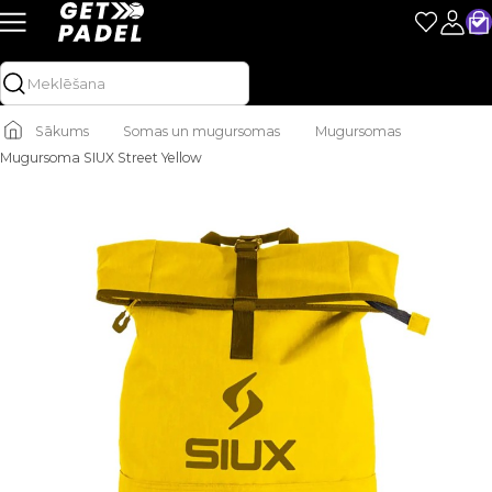
Sākums
Somas un mugursomas
Mugursomas
Mugursoma SIUX Street Yellow