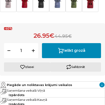
-40%
26.95€
44.95€
Ielikt grozā
Izlasei
Salīdzināt
Piegāde un noliktavas krājumi veikalos
Saņemšana veikalā Viļņā
Izpārdots
Saņemšana veikalā Kauņā
Izpārdots