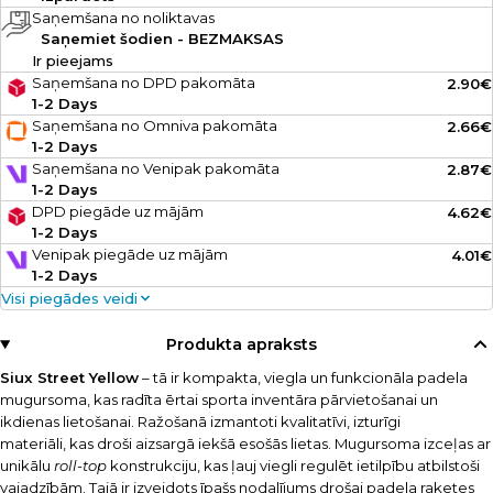
Saņemšana no noliktavas
Saņemiet šodien - BEZMAKSAS
Ir pieejams
Saņemšana no DPD pakomāta
2.90€
1-2 Days
Saņemšana no Omniva pakomāta
2.66€
1-2 Days
Saņemšana no Venipak pakomāta
2.87€
1-2 Days
DPD piegāde uz mājām
4.62€
1-2 Days
Venipak piegāde uz mājām
4.01€
1-2 Days
Visi piegādes veidi
Produkta apraksts
Siux Street Yellow
– tā ir kompakta, viegla un funkcionāla padela
mugursoma, kas radīta ērtai sporta inventāra pārvietošanai un
ikdienas lietošanai. Ražošanā izmantoti kvalitatīvi, izturīgi
materiāli, kas droši aizsargā iekšā esošās lietas. Mugursoma izceļas ar
unikālu
roll-top
konstrukciju, kas ļauj viegli regulēt ietilpību atbilstoši
vajadzībām. Tajā ir izveidots īpašs nodalījums drošai padela raketes