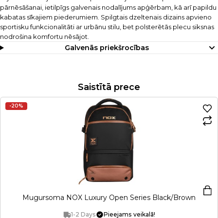
pārnēsāšanai, ietilpīgs galvenais nodalījums apģērbam, kā arī papildu
kabatas sīkajiem piederumiem. Spilgtais dzeltenais dizains apvieno
sportisku funkcionalitāti ar urbānu stilu, bet polsterētās plecu siksnas
nodrošina komfortu nēsājot.
Galvenās priekšrocības
Saistītā prece
-20%
Mugursoma NOX Luxury Open Series Black/Brown
1-2 Days
Pieejams veikalā!