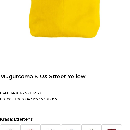
Mugursoma SIUX Street Yellow
EAN:
8436625201263
Preces kods:
8436625201263
Krāsa:
Dzeltens