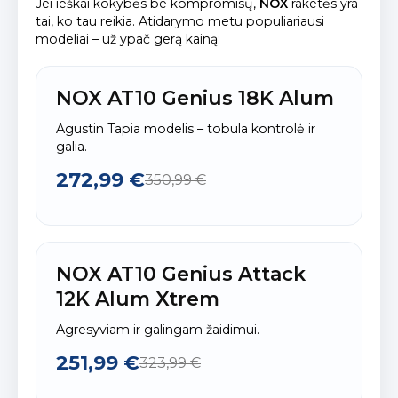
Jei ieškai kokybės be kompromisų,
NOX
raketės yra
tai, ko tau reikia. Atidarymo metu populiariausi
modeliai – už ypač gerą kainą:
NOX AT10 Genius 18K Alum
Agustin Tapia modelis – tobula kontrolė ir
galia.
272,99 €
350,99 €
NOX AT10 Genius Attack
12K Alum Xtrem
Agresyviam ir galingam žaidimui.
251,99 €
323,99 €