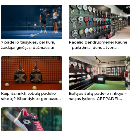
7 padelio taisyklės, dėl kurių
Padelio bendruomenei Kaune
žaidėjai ginčijasi dažniausiai
– puiki žinia: duris atveria
„GETPADEL“ parduotuvė!
Kaip išsirinkti tobulą padelio
Baltijos šalių padelio rinkoje –
raketę? Išbandykite geriausius
naujas lyderis: GETPADEL
„Pro“ modelius gyvai!
plečia horizontus ir žengia į
Rygą