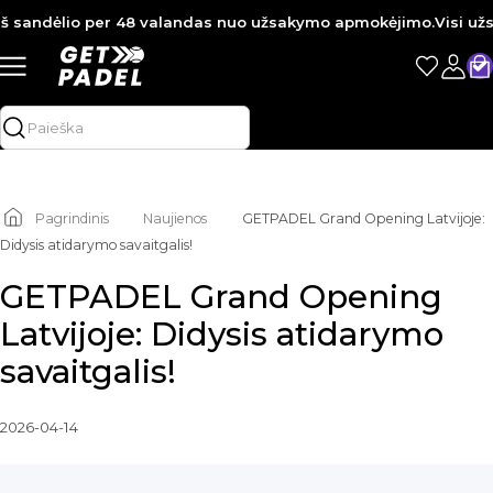
sandėlio per 48 valandas nuo užsakymo apmokėjimo.
Visi užsaky
Pagrindinis
Naujienos
GETPADEL Grand Opening Latvijoje:
Didysis atidarymo savaitgalis!
GETPADEL Grand Opening
Latvijoje: Didysis atidarymo
savaitgalis!
2026-04-14