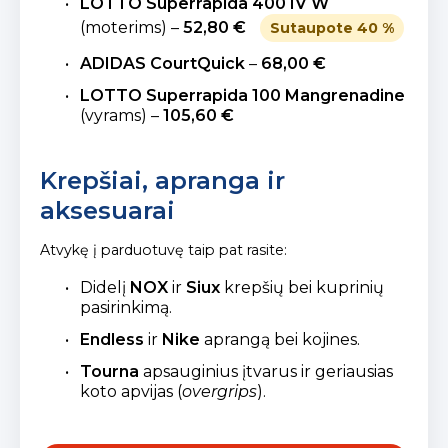
LOTTO Superrapida 400 IV W
(moterims) –
52,80 €
Sutaupote 40 %
ADIDAS CourtQuick
–
68,00 €
LOTTO Superrapida 100 Mangrenadine
(vyrams) –
105,60 €
Krepšiai, apranga ir
aksesuarai
Atvykę į parduotuvę taip pat rasite:
Didelį
NOX
ir
Siux
krepšių bei kuprinių
pasirinkimą.
Endless
ir
Nike
aprangą bei kojines.
Tourna
apsauginius įtvarus ir geriausias
koto apvijas (
overgrips
).