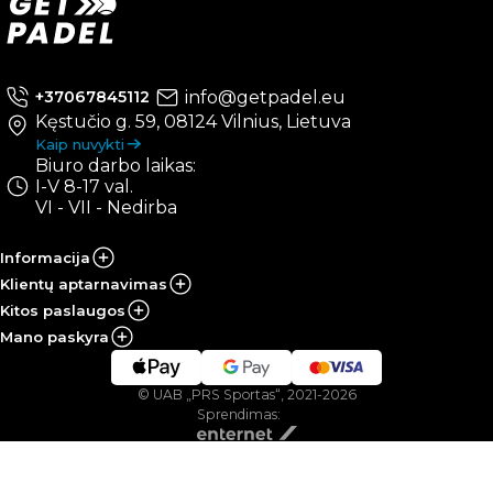
info@getpadel.eu
+37067845112
Kęstučio g. 59, 08124 Vilnius, Lietuva
Kaip nuvykti
Biuro darbo laikas:
I-V 8-17 val.
VI - VII - Nedirba
Informacija
Klientų aptarnavimas
Kitos paslaugos
Mano paskyra
© UAB „PRS Sportas“, 2021-2026
Sprendimas: