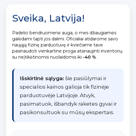
Sveika, Latvija!
Padelio bendruomenė auga, o mes džiaugiamės
galėdami tapti jos dalimi. Oficialiai atidarome savo
naująją fizinę parduotuvę ir kviečiame tave
pasinaudoti vienkartine proga atsinaujinti inventorių
su neįtikėtinomis nuolaidomis iki
-40 %
.
Išskirtinė sąlyga:
šie pasiūlymai ir
specialios kainos galioja tik fizinėje
parduotuvėje Latvijoje. Atvyk,
pasimatuok, išbandyk raketes gyvai ir
pasikonsultuok su mūsų ekspertais.